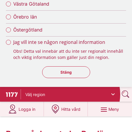
Västra Götaland
Örebro län
Östergötland
Jag vill inte se någon regional information
Obs! Detta val innebär att du inte ser regionalt innehåll
och viktig information som gäller just din region.
Stäng regionsväljaren
Stäng
Välj
region
Till startsidan för 1177
på 1177.se
på 1177.se
Meny
Logga in
Hitta vård