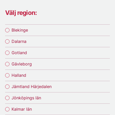
Välj region:
Blekinge
Dalarna
Gotland
Gävleborg
Halland
Jämtland Härjedalen
Jönköpings län
Kalmar län