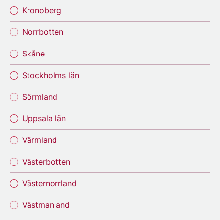
Kronoberg
Norrbotten
Skåne
Stockholms län
Sörmland
Uppsala län
Värmland
Västerbotten
Västernorrland
Västmanland