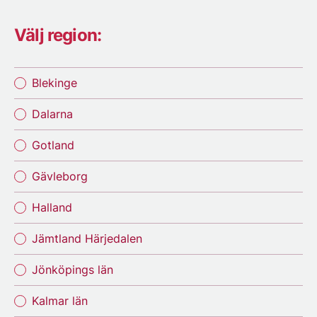
Välj region:
Blekinge
Dalarna
Gotland
Gävleborg
Halland
Jämtland Härjedalen
Jönköpings län
Kalmar län