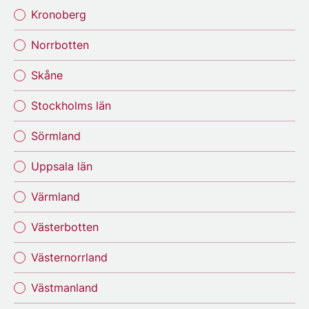
Kronoberg
Norrbotten
Skåne
Stockholms län
Sörmland
Uppsala län
Värmland
Västerbotten
Västernorrland
Västmanland