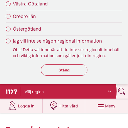
Västra Götaland
Örebro län
Östergötland
Jag vill inte se någon regional information
Obs! Detta val innebär att du inte ser regionalt innehåll
och viktig information som gäller just din region.
Stäng regionsväljaren
Stäng
Välj
region
Till startsidan för 1177
på 1177.se
på 1177.se
Meny
Logga in
Hitta vård