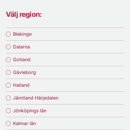
Välj region:
Blekinge
Dalarna
Gotland
Gävleborg
Halland
Jämtland Härjedalen
Jönköpings län
Kalmar län