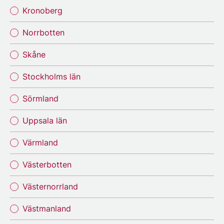
Kronoberg
Norrbotten
Skåne
Stockholms län
Sörmland
Uppsala län
Värmland
Västerbotten
Västernorrland
Västmanland