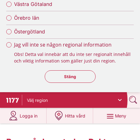
Västra Götaland
Örebro län
Östergötland
Jag vill inte se någon regional information
Obs! Detta val innebär att du inte ser regionalt innehåll
och viktig information som gäller just din region.
Stäng regionsväljaren
Stäng
Välj
region
Till startsidan för 1177
på 1177.se
på 1177.se
Meny
Logga in
Hitta vård