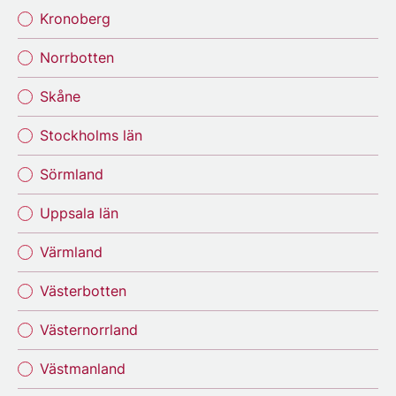
Kronoberg
Norrbotten
Skåne
Stockholms län
Sörmland
Uppsala län
Värmland
Västerbotten
Västernorrland
Västmanland