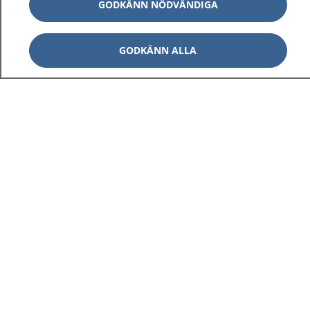
GODKÄNN NÖDVÄNDIGA
GODKÄNN ALLA