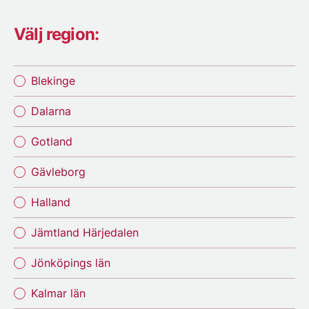
Välj region:
Blekinge
Dalarna
Gotland
Gävleborg
Halland
Jämtland Härjedalen
Jönköpings län
Kalmar län