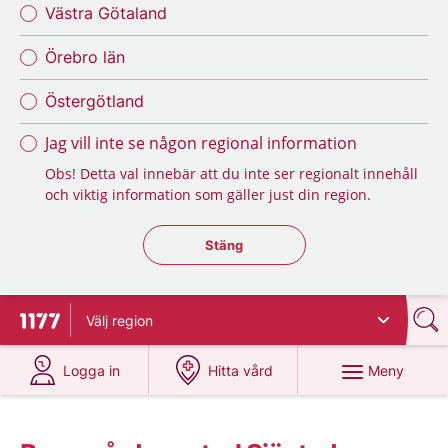
Västra Götaland
Örebro län
Östergötland
Jag vill inte se någon regional information
Obs! Detta val innebär att du inte ser regionalt innehåll
och viktig information som gäller just din region.
Stäng regionsväljaren
Stäng
Välj
region
Till startsidan för 1177
på 1177.se
på 1177.se
Meny
Logga in
Hitta vård