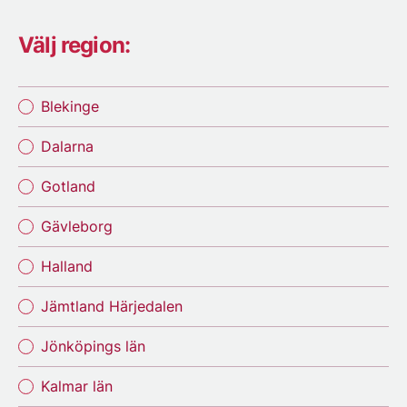
Välj region:
Blekinge
Dalarna
Gotland
Gävleborg
Halland
Jämtland Härjedalen
Jönköpings län
Kalmar län