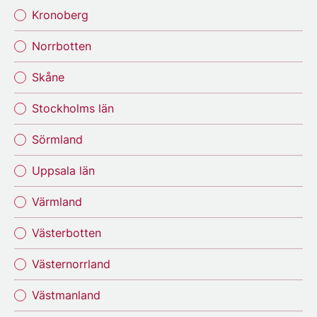
Kronoberg
Norrbotten
Skåne
Stockholms län
Sörmland
Uppsala län
Värmland
Västerbotten
Västernorrland
Västmanland