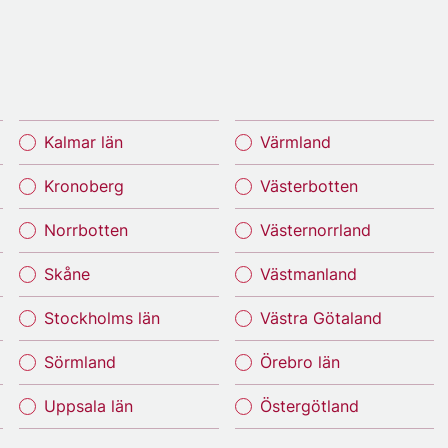
Kalmar län
Värmland
Kronoberg
Västerbotten
Norrbotten
Västernorrland
Skåne
Västmanland
Stockholms län
Västra Götaland
Sörmland
Örebro län
Uppsala län
Östergötland