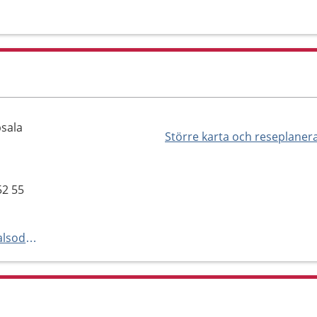
psala
Större karta och reseplaner
52 55
https://www.famlak.se/rosendalsodra/