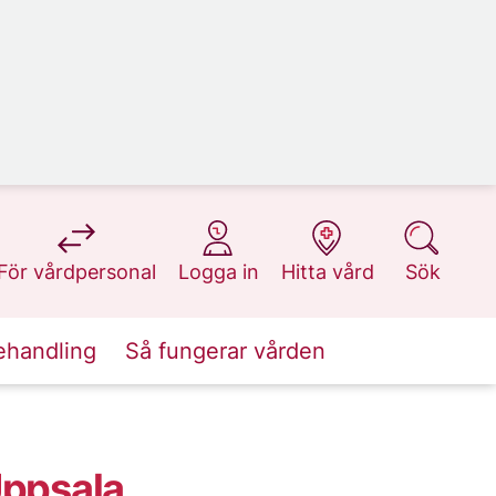
på 1177.se
på 1177.se
på 1177.se
på 1177.se
För vårdpersonal
Logga in
Hitta vård
Sök
ehandling
Så fungerar vården
Uppsala