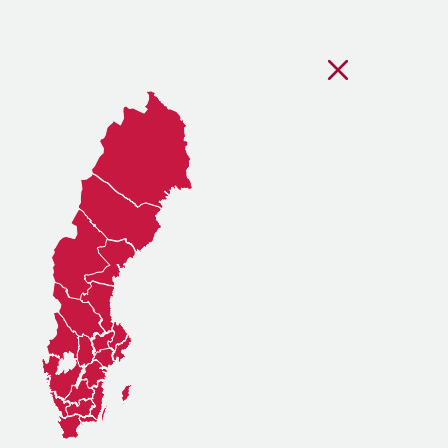
Stäng regionsvälj