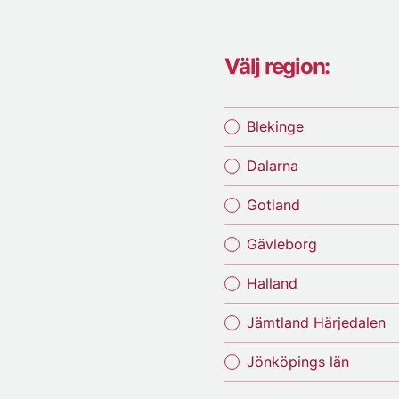
Välj region:
Blekinge
Dalarna
Gotland
Gävleborg
Halland
Jämtland Härjedalen
Jönköpings län