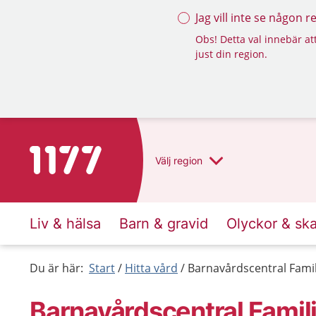
Jag vill inte se någon 
Obs! Detta val innebär att
just din region.
Till startsidan för 1177
Välj
region
Liv & hälsa
Barn & gravid
Olyckor & sk
Du är här:
Start
Hitta vård
Barnavårdscentral Fami
Barnavårdscentral Famil