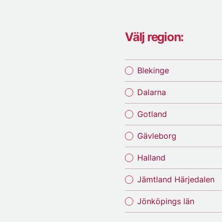
Välj region:
Blekinge
Dalarna
Gotland
Gävleborg
Halland
Jämtland Härjedalen
Jönköpings län