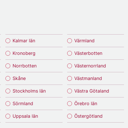
Kalmar län
Värmland
Kronoberg
Västerbotten
Norrbotten
Västernorrland
Skåne
Västmanland
Stockholms län
Västra Götaland
Sörmland
Örebro län
Uppsala län
Östergötland