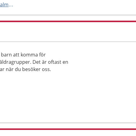
https://www.regionuppsala.se/almunge
d barn att komma för
äldragrupper. Det är oftast en
far när du besöker oss.