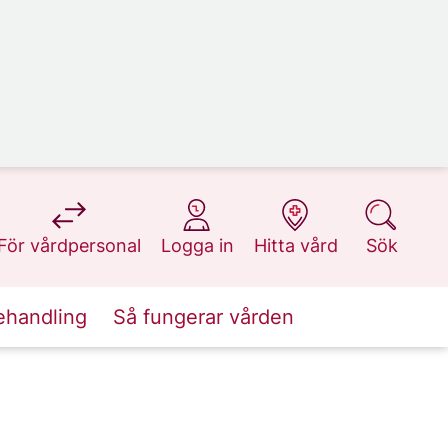
på 1177.se
på 1177.se
på 1177.se
på 1177.se
För vårdpersonal
Logga in
Hitta vård
Sök
ehandling
Så fungerar vården