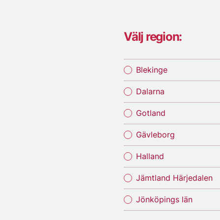
Välj region:
Blekinge
Dalarna
Gotland
Gävleborg
Halland
Jämtland Härjedalen
Jönköpings län