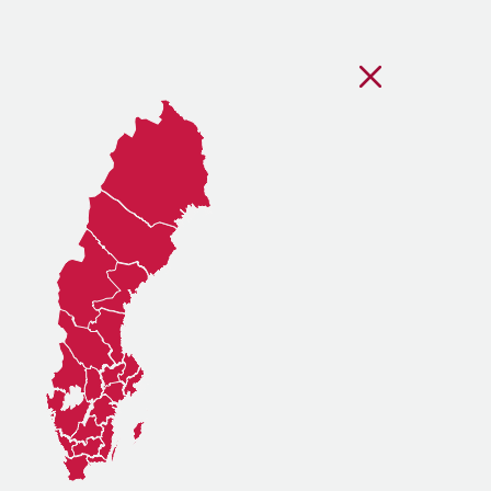
Stäng regionsvälj