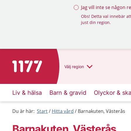
Jag vill inte se någon 
Obs! Detta val innebär att
just din region.
Till startsidan för 1177
Välj
region
Liv & hälsa
Barn & gravid
Olyckor & sk
Du är här:
Start
Hitta vård
Barnakuten, Västerås
Barnakuten, Västerås