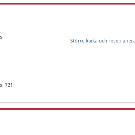
s,
Större karta och reseplaner
s, 721