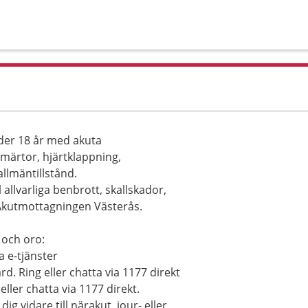
der 18 år med akuta
märtor, hjärtklappning,
llmäntillstånd.
allvarliga benbrott, skallskador,
Akutmottagningen Västerås.
 och oro:
a e-tjänster
rd. Ring eller chatta via 1177 direkt
eller chatta via 1177 direkt.
g vidare till närakut, jour- eller