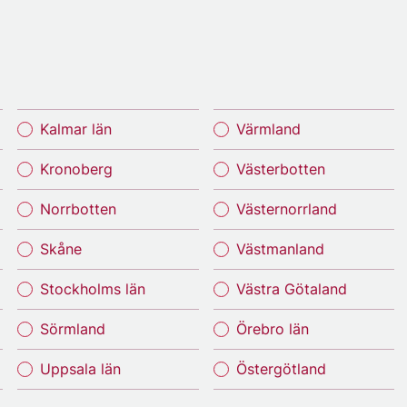
Kalmar län
Värmland
Kronoberg
Västerbotten
Norrbotten
Västernorrland
Skåne
Västmanland
Stockholms län
Västra Götaland
Sörmland
Örebro län
Uppsala län
Östergötland