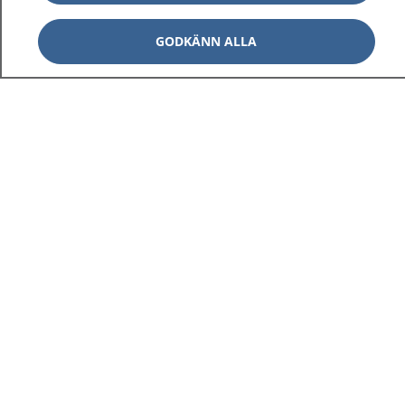
GODKÄNN ALLA
1177
–
tryggt om din hälsa och vård
På 1177.se får du råd om hälsa och information om
sjukdomar och vilka mottagningar du kan kontakta.
Logga in för att läsa din journal och göra dina
vårdärenden. Ring telefonnummer 1177 för
sjukvårdsrådgivning dygnet runt.
1177 ger dig råd när du vill må bättre.