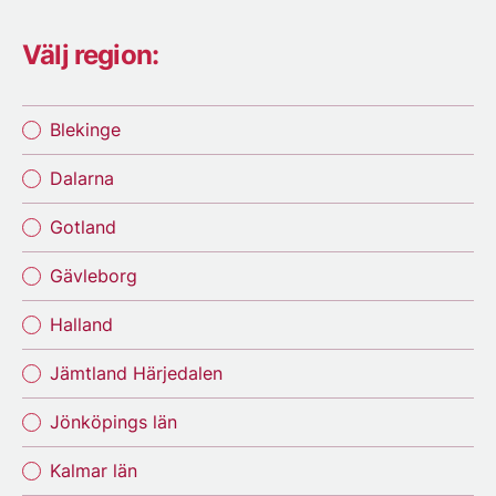
Välj region:
Blekinge
Dalarna
Gotland
Gävleborg
Halland
Jämtland Härjedalen
Jönköpings län
Kalmar län