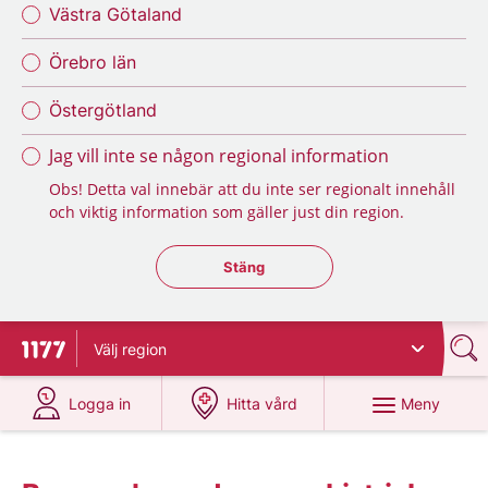
Västra Götaland
Örebro län
Östergötland
Jag vill inte se någon regional information
Obs! Detta val innebär att du inte ser regionalt innehåll
och viktig information som gäller just din region.
Stäng regionsväljaren
Stäng
Välj
region
Till startsidan för 1177
på 1177.se
på 1177.se
Meny
Logga in
Hitta vård