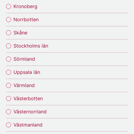
Kronoberg
Norrbotten
Skåne
Stockholms län
Sörmland
Uppsala län
Värmland
Västerbotten
Västernorrland
Västmanland