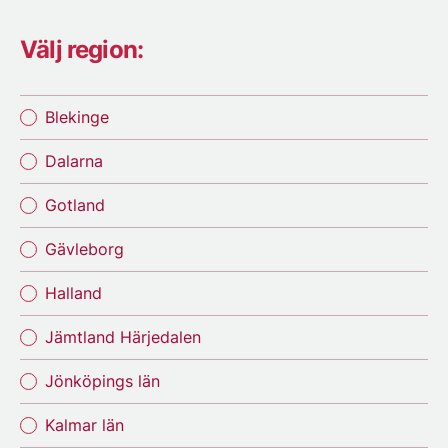
Välj region:
Blekinge
Dalarna
Gotland
Gävleborg
Halland
Jämtland Härjedalen
Jönköpings län
Kalmar län