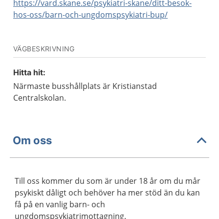
https://vard.skane.se/psykiatri-skane/ditt-besok-
hos-oss/barn-och-ungdomspsykiatri-bup/
VÄGBESKRIVNING
Hitta hit:
Närmaste busshållplats är Kristianstad
Centralskolan.
Om oss
Till oss kommer du som är under 18 år om du mår
psykiskt dåligt och behöver ha mer stöd än du kan
få på en vanlig barn- och
ungdomspsykiatrimottagning.