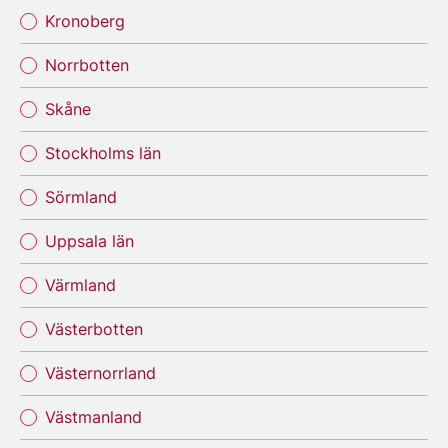
Kronoberg
Norrbotten
Skåne
Stockholms län
Sörmland
Uppsala län
Värmland
Västerbotten
Västernorrland
Västmanland