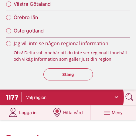
Västra Götaland
Örebro län
Östergötland
Jag vill inte se någon regional information
Obs! Detta val innebär att du inte ser regionalt innehåll
och viktig information som gäller just din region.
Stäng regionsväljaren
Stäng
Välj
region
Till startsidan för 1177
på 1177.se
på 1177.se
Meny
Logga in
Hitta vård