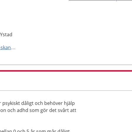
 Ystad
https://vard.skane.se/psykiatri-skane/mottagningar-och-avdelningar/barn--och-ungdomspsykiatrimottagning-ystad/
psykiskt dåligt och behöver hjälp
sion och adhd som gör det svårt att
ellan 0 och 5 år som mår dåligt,