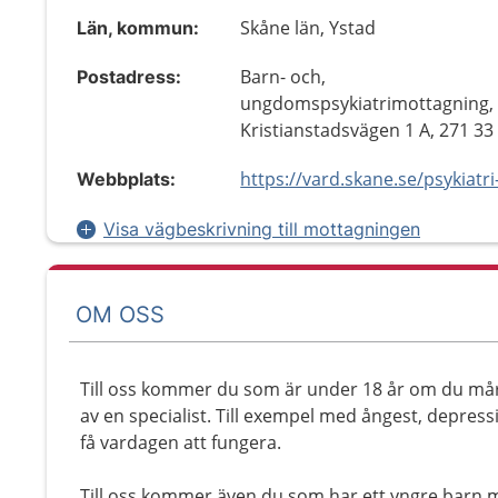
Skåne län, Ystad
Län, kommun:
Barn- och,
Postadress:
ungdomspsykiatrimottagning,
Kristianstadsvägen 1 A, 271 33
Webbplats:
Visa vägbeskrivning till mottagningen
OM OSS
Till oss kommer du som är under 18 år om du mår 
av en specialist. Till exempel med ångest, depres
få vardagen att fungera.
Till oss kommer även du som har ett yngre barn m