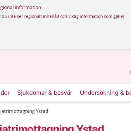
regional information
 du inte ser regionalt innehåll och viktig information som gäller
ador
Sjukdomar & besvär
Undersökning & b
atrimottagning Ystad
atrimottagning Ystad