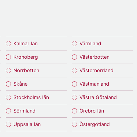
Kalmar län
Värmland
Kronoberg
Västerbotten
Norrbotten
Västernorrland
Skåne
Västmanland
Stockholms län
Västra Götaland
Sörmland
Örebro län
Uppsala län
Östergötland