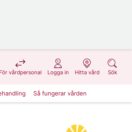
på 1177.se
på 1177.se
på 1177.se
på 1177.se
För vårdpersonal
Logga in
Hitta vård
Sök
ehandling
Så fungerar vården