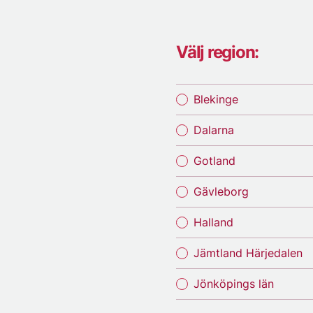
Välj region:
Blekinge
Dalarna
Gotland
Gävleborg
Halland
Jämtland Härjedalen
Jönköpings län