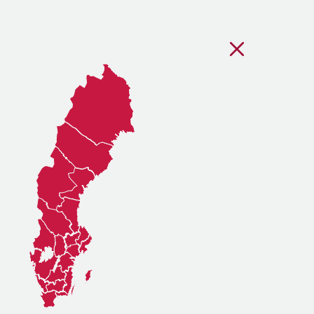
Stäng regionsvälj