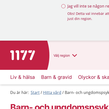
Jag vill inte se någon 
Obs! Detta val innebär att
just din region.
Till startsidan för 1177
Välj
region
Liv & hälsa
Barn & gravid
Olyckor & sk
Du är här:
Start
Hitta vård
Barn- och ungdomspsyki
Barn- och ungdomspsyki