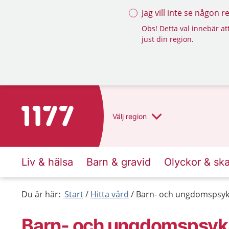
Jag vill inte se någon 
Obs! Detta val innebär att
just din region.
Till startsidan för 1177
Välj
region
Liv & hälsa
Barn & gravid
Olyckor & sk
Du är här:
Start
Hitta vård
Barn- och ungdomspsyki
Barn- och ungdomspsyki