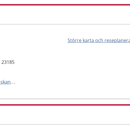
Större karta och reseplaner
, 23185
https://vard.skane.se/psykiatri-skane/mottagningar-och-avdelningar/barn--och-ungdomspsykiatrimottagning-trelleborg/