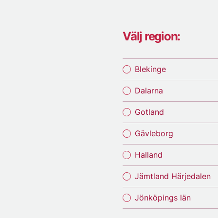
Välj region:
Blekinge
Dalarna
Gotland
Gävleborg
Halland
Jämtland Härjedalen
Jönköpings län