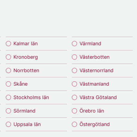
Kalmar län
Värmland
Kronoberg
Västerbotten
Norrbotten
Västernorrland
Skåne
Västmanland
Stockholms län
Västra Götaland
Sörmland
Örebro län
Uppsala län
Östergötland