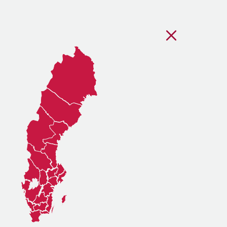
Stäng regionsvälj