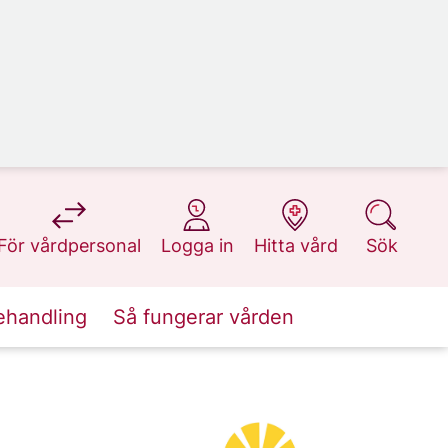
på 1177.se
på 1177.se
på 1177.se
på 1177.se
För vårdpersonal
Logga in
Hitta vård
Sök
ehandling
Så fungerar vården