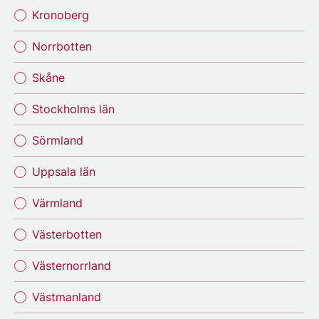
Kronoberg
Norrbotten
Skåne
Stockholms län
Sörmland
Uppsala län
Värmland
Västerbotten
Västernorrland
Västmanland