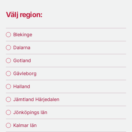
Välj region:
Blekinge
Dalarna
Gotland
Gävleborg
Halland
Jämtland Härjedalen
Jönköpings län
Kalmar län