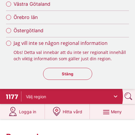
Västra Götaland
Örebro län
Östergötland
Jag vill inte se någon regional information
Obs! Detta val innebär att du inte ser regionalt innehåll
och viktig information som gäller just din region.
Stäng regionsväljaren
Stäng
Välj
region
Till startsidan för 1177
på 1177.se
på 1177.se
Meny
Logga in
Hitta vård