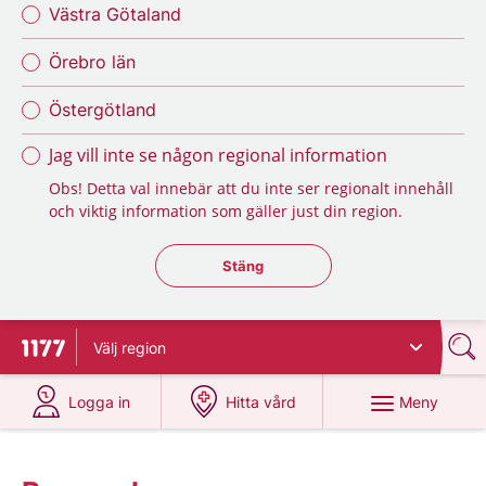
Västra Götaland
Örebro län
Östergötland
Jag vill inte se någon regional information
Obs! Detta val innebär att du inte ser regionalt innehåll
och viktig information som gäller just din region.
Stäng regionsväljaren
Stäng
Välj
region
Till startsidan för 1177
på 1177.se
på 1177.se
Meny
Logga in
Hitta vård