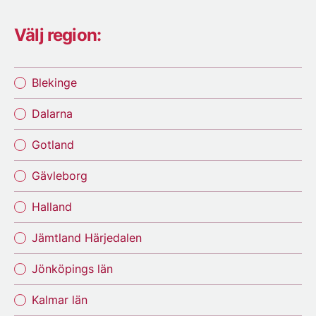
Välj region:
Blekinge
Dalarna
Gotland
Gävleborg
Halland
Jämtland Härjedalen
Jönköpings län
Kalmar län