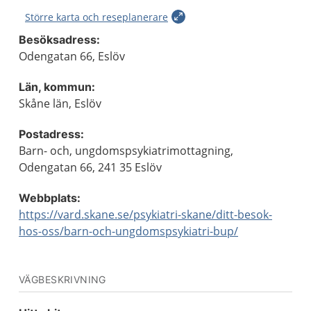
Större karta och reseplanerare
Besöksadress:
Odengatan 66, Eslöv
Län, kommun:
Skåne län, Eslöv
Postadress:
Barn- och, ungdomspsykiatrimottagning,
Odengatan 66, 241 35 Eslöv
Webbplats:
https://vard.skane.se/psykiatri-skane/ditt-besok-
hos-oss/barn-och-ungdomspsykiatri-bup/
VÄGBESKRIVNING