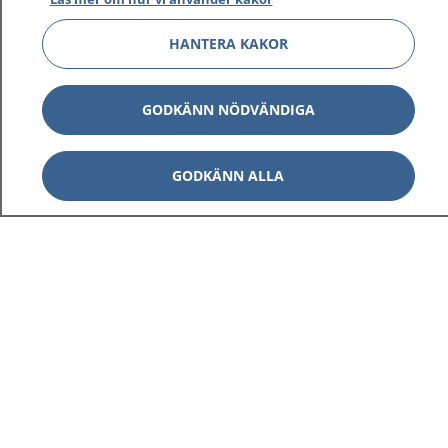
HANTERA KAKOR
GODKÄNN NÖDVÄNDIGA
GODKÄNN ALLA
1177
–
tryggt om din hälsa och vård
På 1177.se får du råd om hälsa och information om
sjukdomar och vilka mottagningar du kan kontakta.