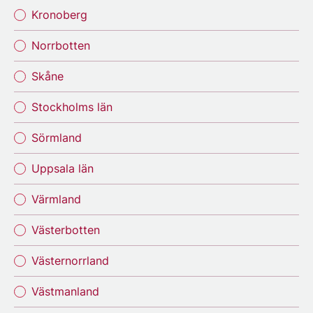
Kronoberg
Norrbotten
Skåne
Stockholms län
Sörmland
Uppsala län
Värmland
Västerbotten
Västernorrland
Västmanland