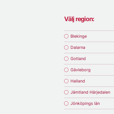
Välj region:
Blekinge
Dalarna
Gotland
Gävleborg
Halland
Jämtland Härjedalen
Jönköpings län