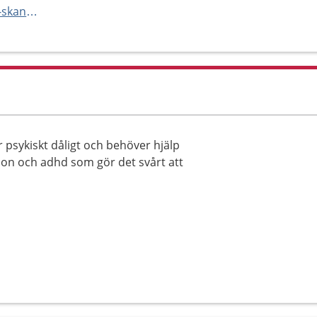
https://vard.skane.se/psykiatri-skane/mottagningar-och-avdelningar/barn--och-ungdomspsykiatrimottagning-1-lund/
psykiskt dåligt och behöver hjälp
sion och adhd som gör det svårt att