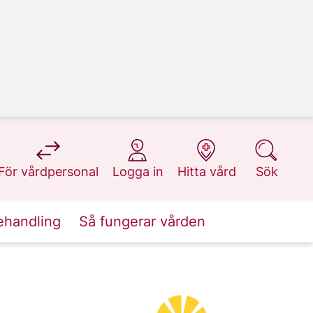
på 1177.se
på 1177.se
på 1177.se
på 1177.se
För vårdpersonal
Logga in
Hitta vård
Sök
ehandling
Så fungerar vården