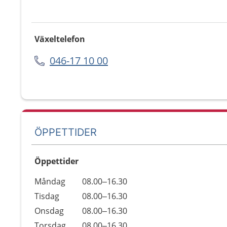
Växeltelefon
046-17 10 00
ÖPPETTIDER
Öppettider
Öppettider
Kommentarer
Måndag
08.00–16.30
Dag
Tisdag
08.00–16.30
Onsdag
08.00–16.30
Torsdag
08.00–16.30