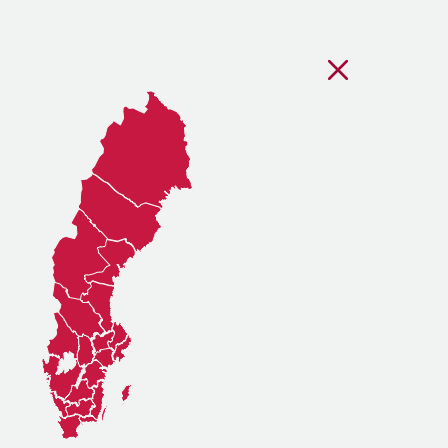
Stäng regionsvälj