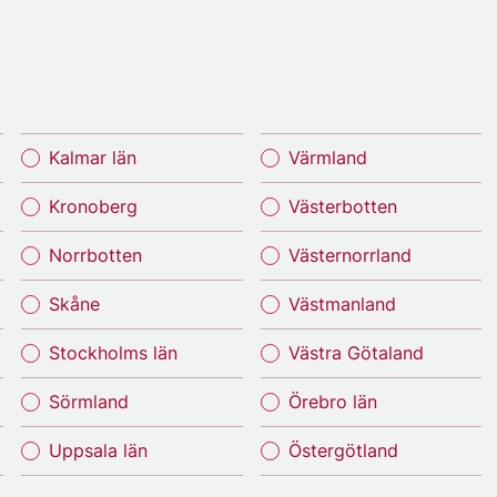
Kalmar län
Värmland
Kronoberg
Västerbotten
Norrbotten
Västernorrland
Skåne
Västmanland
Stockholms län
Västra Götaland
Sörmland
Örebro län
Uppsala län
Östergötland