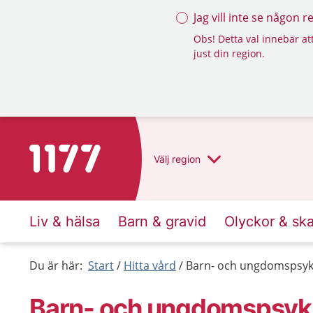
Jag vill inte se någon 
Obs! Detta val innebär att
just din region.
Till startsidan för 1177
Välj
region
Liv & hälsa
Barn & gravid
Olyckor & sk
Du är här:
Start
Hitta vård
Barn- och ungdomspsyk
Barn- och ungdomspsyki