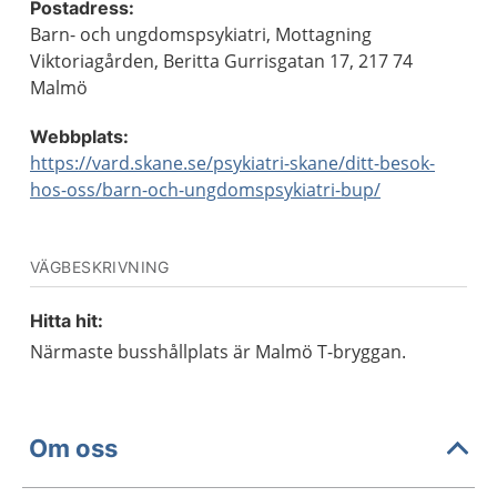
Postadress:
Barn- och ungdomspsykiatri, Mottagning
Viktoriagården, Beritta Gurrisgatan 17, 217 74
Malmö
Webbplats:
https://vard.skane.se/psykiatri-skane/ditt-besok-
hos-oss/barn-och-ungdomspsykiatri-bup/
VÄGBESKRIVNING
Hitta hit:
Närmaste busshållplats är Malmö T-bryggan.
Om oss