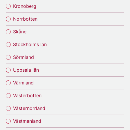
Kronoberg
Norrbotten
Skåne
Stockholms län
Sörmland
Uppsala län
Värmland
Västerbotten
Västernorrland
Västmanland