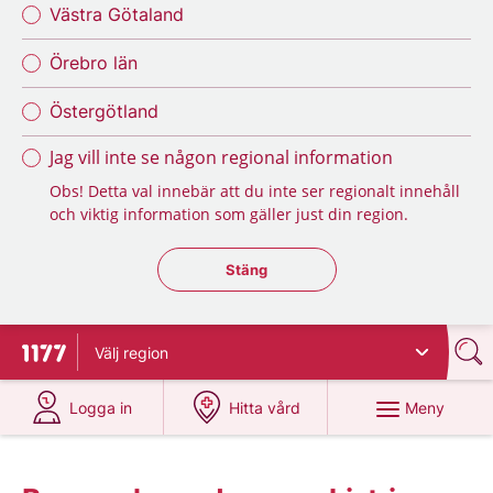
Västra Götaland
Örebro län
Östergötland
Jag vill inte se någon regional information
Obs! Detta val innebär att du inte ser regionalt innehåll
och viktig information som gäller just din region.
Stäng regionsväljaren
Stäng
Välj
region
Till startsidan för 1177
på 1177.se
på 1177.se
Meny
Logga in
Hitta vård