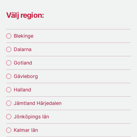
Välj region:
Blekinge
Dalarna
Gotland
Gävleborg
Halland
Jämtland Härjedalen
Jönköpings län
Kalmar län