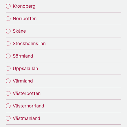
Kronoberg
Norrbotten
Skåne
Stockholms län
Sörmland
Uppsala län
Värmland
Västerbotten
Västernorrland
Västmanland