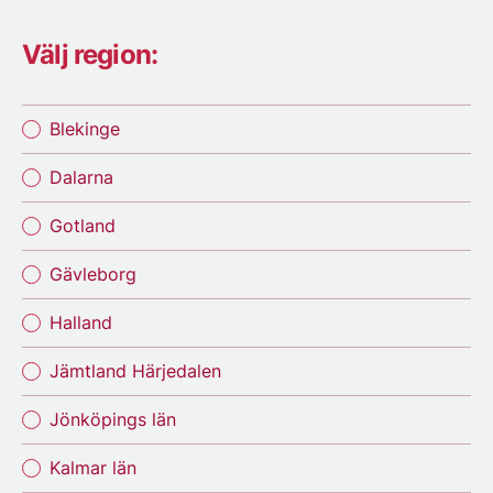
Välj region:
Blekinge
Dalarna
Gotland
Gävleborg
Halland
Jämtland Härjedalen
Jönköpings län
Kalmar län