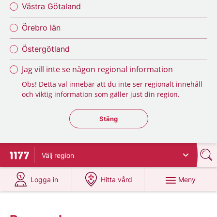
Västra Götaland
Örebro län
Östergötland
Jag vill inte se någon regional information
Obs! Detta val innebär att du inte ser regionalt innehåll
och viktig information som gäller just din region.
Stäng regionsväljaren
Stäng
Välj
region
Till startsidan för 1177
på 1177.se
på 1177.se
Meny
Logga in
Hitta vård