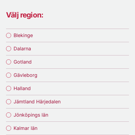
Välj region:
Blekinge
Dalarna
Gotland
Gävleborg
Halland
Jämtland Härjedalen
Jönköpings län
Kalmar län