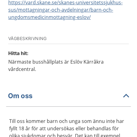
https://vard.skane.se/skanes-universitetssjukhus-
sus/mottagningar-och-avdelningar/barn-och-
ungdomsmedicinmottagning-eslov/
VÄGBESKRIVNING
Hitta hit:
Närmaste busshållplats är Eslöv Kärråkra
vårdcentral.
Om oss
Till oss kommer barn och unga som ännu inte har
fyllt 18 år för att undersökas eller behandlas för
olika sjukdomar och besvär. Det kan till exempel