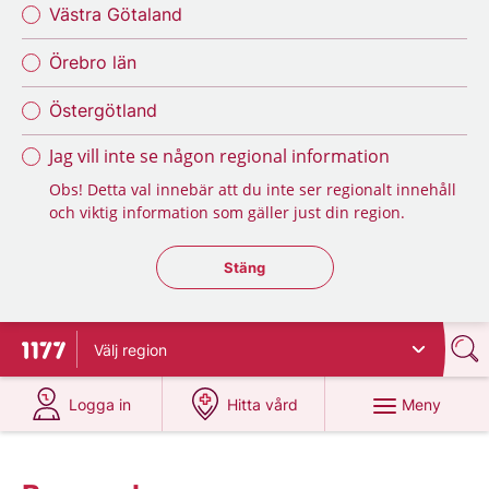
Västra Götaland
Örebro län
Östergötland
Jag vill inte se någon regional information
Obs! Detta val innebär att du inte ser regionalt innehåll
och viktig information som gäller just din region.
Stäng regionsväljaren
Stäng
Välj
region
Till startsidan för 1177
på 1177.se
på 1177.se
Meny
Logga in
Hitta vård