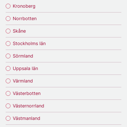
Kronoberg
Norrbotten
Skåne
Stockholms län
Sörmland
Uppsala län
Värmland
Västerbotten
Västernorrland
Västmanland