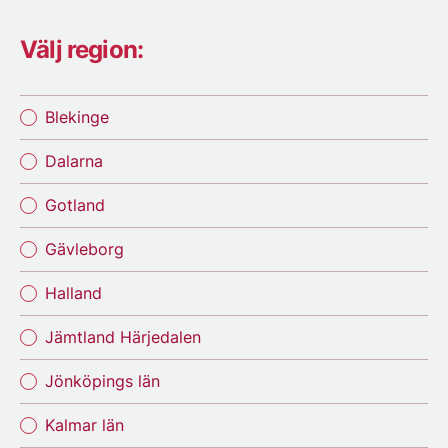
Välj region:
Blekinge
Dalarna
Gotland
Gävleborg
Halland
Jämtland Härjedalen
Jönköpings län
Kalmar län