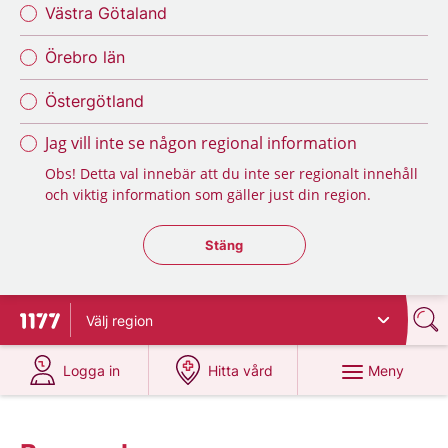
Västra Götaland
Örebro län
Östergötland
Jag vill inte se någon regional information
Obs! Detta val innebär att du inte ser regionalt innehåll
och viktig information som gäller just din region.
Stäng regionsväljaren
Stäng
Välj
region
Till startsidan för 1177
på 1177.se
på 1177.se
Meny
Logga in
Hitta vård