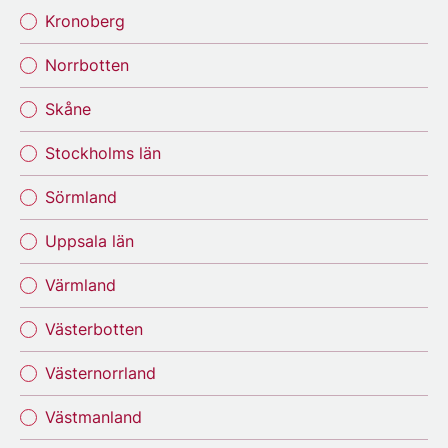
Kronoberg
Norrbotten
Skåne
Stockholms län
Sörmland
Uppsala län
Värmland
Västerbotten
Västernorrland
Västmanland