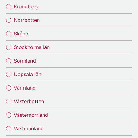
Kronoberg
Norrbotten
Skåne
Stockholms län
Sörmland
Uppsala län
Värmland
Västerbotten
Västernorrland
Västmanland