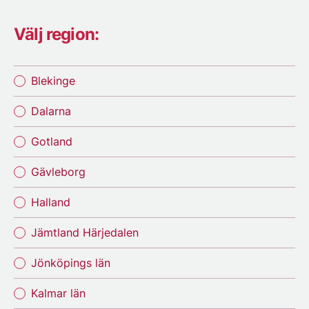
Välj region:
Blekinge
Dalarna
Gotland
Gävleborg
Halland
Jämtland Härjedalen
Jönköpings län
Kalmar län