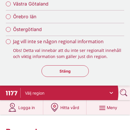
Västra Götaland
Örebro län
Östergötland
Jag vill inte se någon regional information
Obs! Detta val innebär att du inte ser regionalt innehåll
och viktig information som gäller just din region.
Stäng regionsväljaren
Stäng
Välj
region
Till startsidan för 1177
på 1177.se
på 1177.se
Meny
Logga in
Hitta vård