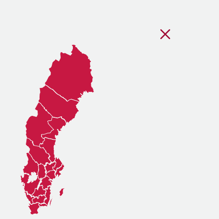
Stäng regionsvälj