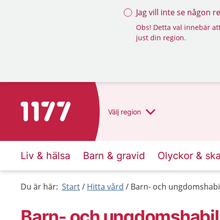
Jag vill inte se någon 
Obs! Detta val innebär att
just din region.
Till startsidan för 1177
Välj
region
Liv & hälsa
Barn & gravid
Olyckor & sk
Du är här:
Start
Hitta vård
Barn- och ungdomshabi
Barn- och ungdomshabil