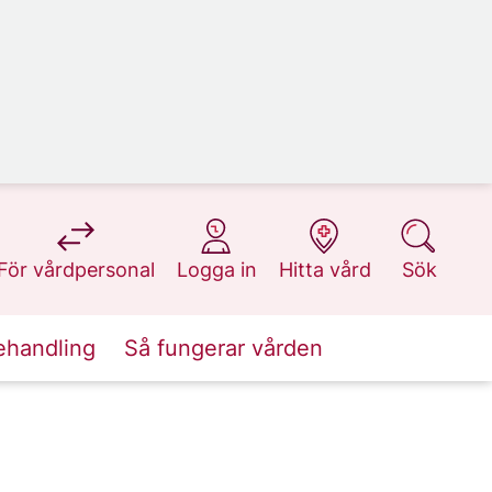
på 1177.se
på 1177.se
på 1177.se
på 1177.se
För vårdpersonal
Logga in
Hitta vård
Sök
ehandling
Så fungerar vården