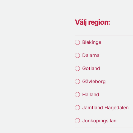
Välj region:
Blekinge
Dalarna
Gotland
Gävleborg
Halland
Jämtland Härjedalen
Jönköpings län