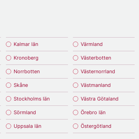
Kalmar län
Värmland
Kronoberg
Västerbotten
Norrbotten
Västernorrland
Skåne
Västmanland
Stockholms län
Västra Götaland
Sörmland
Örebro län
Uppsala län
Östergötland