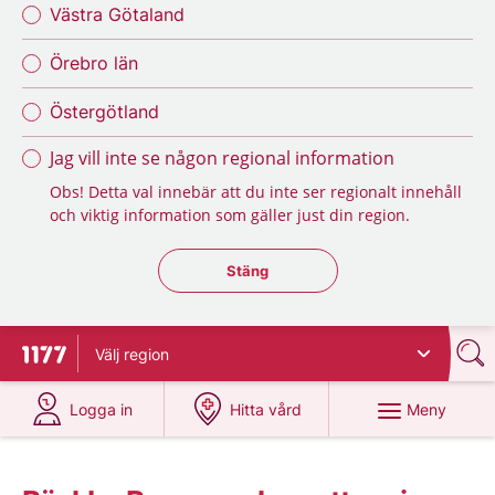
Västra Götaland
Örebro län
Östergötland
Jag vill inte se någon regional information
Obs! Detta val innebär att du inte ser regionalt innehåll
och viktig information som gäller just din region.
Stäng regionsväljaren
Stäng
Välj
region
Till startsidan för 1177
på 1177.se
på 1177.se
Meny
Logga in
Hitta vård