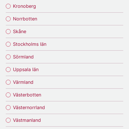
Kronoberg
Norrbotten
Skåne
Stockholms län
Sörmland
Uppsala län
Värmland
Västerbotten
Västernorrland
Västmanland