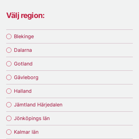
Välj region:
Blekinge
Dalarna
Gotland
Gävleborg
Halland
Jämtland Härjedalen
Jönköpings län
Kalmar län