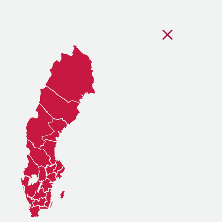
Stäng regionsvälj