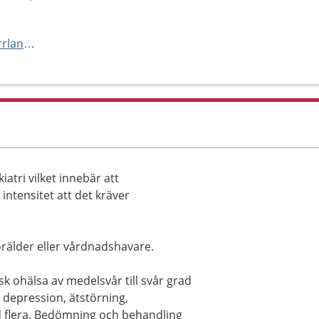
https://www.1177.se/Vasternorrland/barn--gravid/vard-och-stod-for-barn/barn-och-ungdomspsykiatrin-bup-i-vasternorrland/
atri vilket innebär att
intensitet att det kräver
förälder eller vårdnadshavare.
 ohälsa av medelsvår till svår grad
depression, ätstörning,
ed flera. Bedömning och behandling