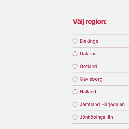
Välj region:
Blekinge
Dalarna
Gotland
Gävleborg
Halland
Jämtland Härjedalen
Jönköpings län