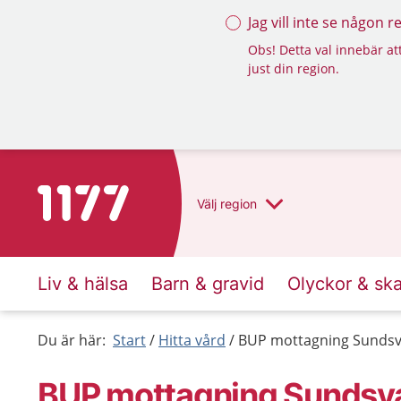
Jag vill inte se någon 
Obs! Detta val innebär att
just din region.
Till startsidan för 1177
Välj
region
Liv & hälsa
Barn & gravid
Olyckor & sk
Du är här:
Start
Hitta vård
BUP mottagning Sundsv
BUP mottagning Sundsva