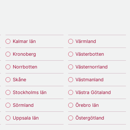
Kalmar län
Värmland
Kronoberg
Västerbotten
Norrbotten
Västernorrland
Skåne
Västmanland
Stockholms län
Västra Götaland
Sörmland
Örebro län
Uppsala län
Östergötland