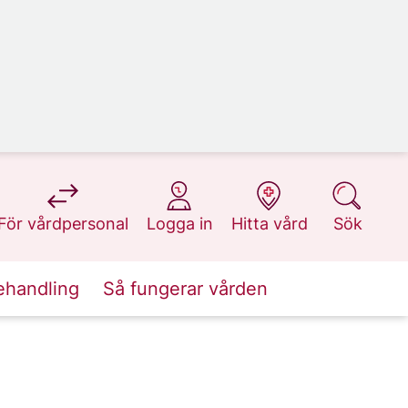
på 1177.se
på 1177.se
på 1177.se
på 1177.se
För vårdpersonal
Logga in
Hitta vård
Sök
ehandling
Så fungerar vården