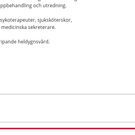
ruppbehandling och utredning.
psykoterapeuter, sjuksköterskor,
h medicinska sekreterare.
gripande heldygnsvård.