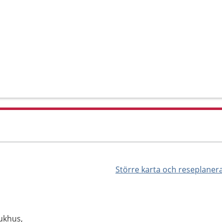
Större karta och reseplaner
ukhus,