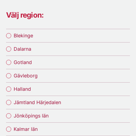
Välj region:
Blekinge
Dalarna
Gotland
Gävleborg
Halland
Jämtland Härjedalen
Jönköpings län
Kalmar län