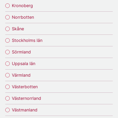
Kronoberg
Norrbotten
Skåne
Stockholms län
Sörmland
Uppsala län
Värmland
Västerbotten
Västernorrland
Västmanland