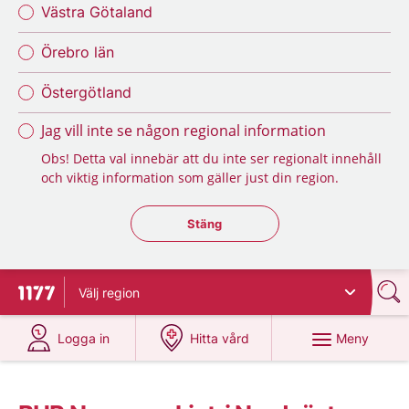
Västra Götaland
Örebro län
Östergötland
Jag vill inte se någon regional information
Obs! Detta val innebär att du inte ser regionalt innehåll
och viktig information som gäller just din region.
Stäng regionsväljaren
Stäng
Välj
region
Till startsidan för 1177
på 1177.se
på 1177.se
Meny
Logga in
Hitta vård