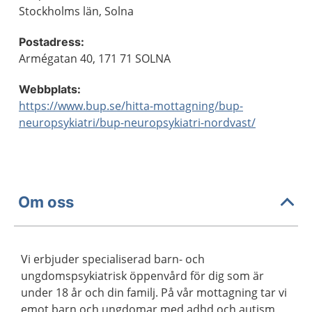
Stockholms län, Solna
Postadress:
Armégatan 40, 171 71 SOLNA
Webbplats:
https://www.bup.se/hitta-mottagning/bup-
neuropsykiatri/bup-neuropsykiatri-nordvast/
Om oss
Vi erbjuder specialiserad barn- och
ungdomspsykiatrisk öppenvård för dig som är
under 18 år och din familj. På vår mottagning tar vi
emot barn och ungdomar med adhd och autism