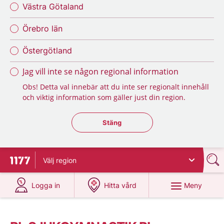
Västra Götaland
Örebro län
Östergötland
Jag vill inte se någon regional information
Obs! Detta val innebär att du inte ser regionalt innehåll
och viktig information som gäller just din region.
Stäng regionsväljaren
Stäng
Välj
region
Till startsidan för 1177
på 1177.se
på 1177.se
Meny
Logga in
Hitta vård