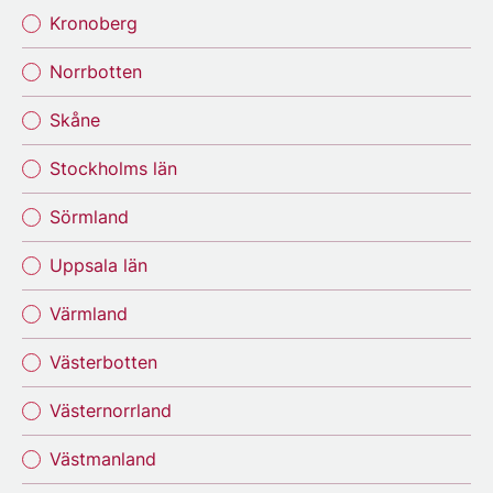
Kronoberg
Norrbotten
Skåne
Stockholms län
Sörmland
Uppsala län
Värmland
Västerbotten
Västernorrland
Västmanland