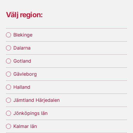
Välj region:
Blekinge
Dalarna
Gotland
Gävleborg
Halland
Jämtland Härjedalen
Jönköpings län
Kalmar län