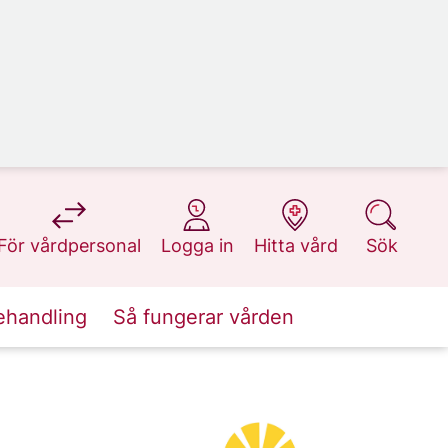
på 1177.se
på 1177.se
på 1177.se
på 1177.se
För vårdpersonal
Logga in
Hitta vård
Sök
ehandling
Så fungerar vården