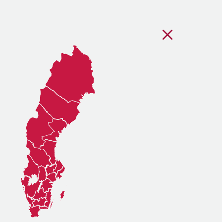
Stäng regionsvälj