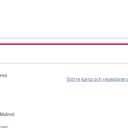
almö
Större karta och reseplaner
2 Malmö
http://vard.skane.se/skanes-universitetssjukhus-sus/mottagningar-och-avdelningar/bb-avdelning-malmo/