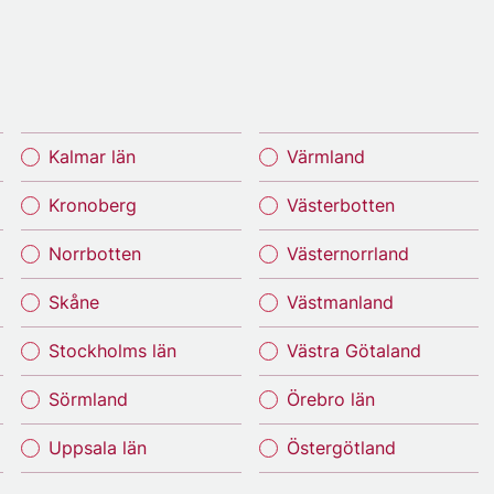
Kalmar län
Värmland
Kronoberg
Västerbotten
Norrbotten
Västernorrland
Skåne
Västmanland
Stockholms län
Västra Götaland
Sörmland
Örebro län
Uppsala län
Östergötland