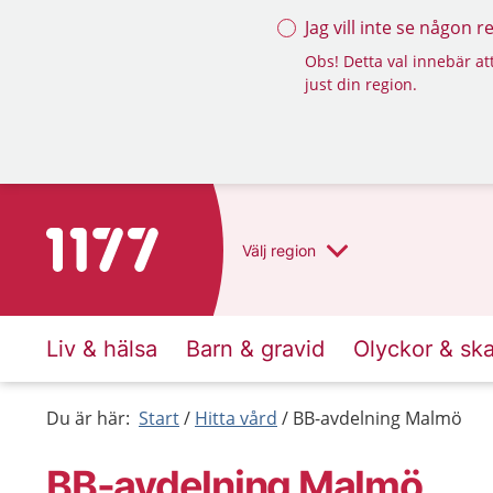
Jag vill inte se någon 
Obs! Detta val innebär att
just din region.
Till startsidan för 1177
Välj
region
Liv & hälsa
Barn & gravid
Olyckor & sk
Du är här:
Start
Hitta vård
BB-avdelning Malmö
BB-avdelning Malmö