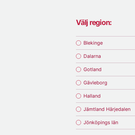
Välj region:
Blekinge
Dalarna
Gotland
Gävleborg
Halland
Jämtland Härjedalen
Jönköpings län