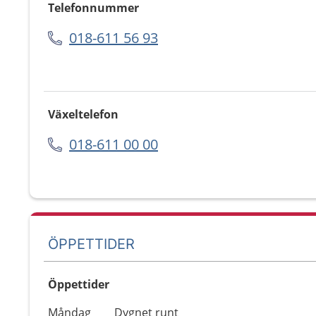
Telefonnummer
018-611 56 93
Växeltelefon
018-611 00 00
ÖPPETTIDER
Öppettider
Öppettider
Kommentarer
Måndag
Dygnet runt
Dag