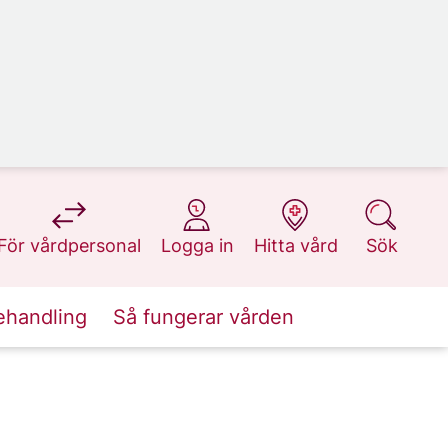
på 1177.se
på 1177.se
på 1177.se
på 1177.se
För vårdpersonal
Logga in
Hitta vård
Sök
ehandling
Så fungerar vården