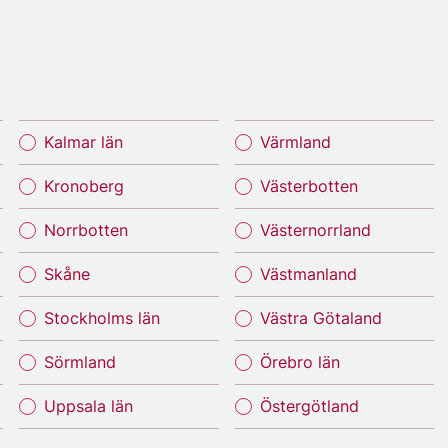
Kalmar län
Värmland
Kronoberg
Västerbotten
Norrbotten
Västernorrland
Skåne
Västmanland
Stockholms län
Västra Götaland
Sörmland
Örebro län
Uppsala län
Östergötland