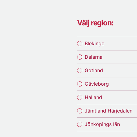
Välj region:
Blekinge
Dalarna
Gotland
Gävleborg
Halland
Jämtland Härjedalen
Jönköpings län