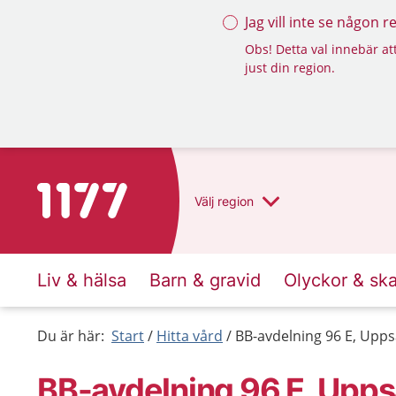
Jag vill inte se någon 
Obs! Detta val innebär att
just din region.
Till startsidan för 1177
Välj
region
Liv & hälsa
Barn & gravid
Olyckor & sk
Du är här:
Start
Hitta vård
BB-avdelning 96 E, Upps
BB-avdelning 96 E, Upps