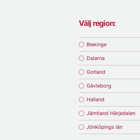
Välj region:
Blekinge
Dalarna
Gotland
Gävleborg
Halland
Jämtland Härjedalen
Jönköpings län