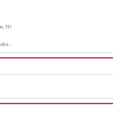
s, 721
http://www.1177.se/bb-aterbesok-vastmanland