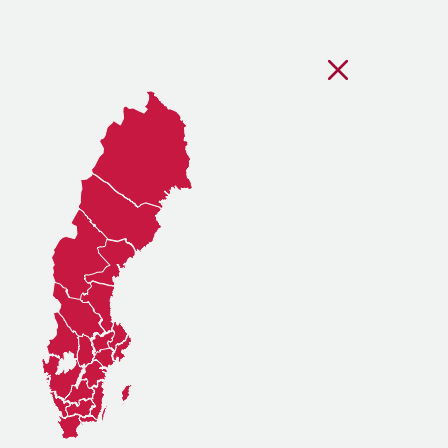
Stäng regionsvälj