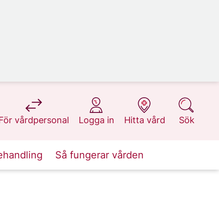
på 1177.se
på 1177.se
på 1177.se
på 1177.se
För vårdpersonal
Logga in
Hitta vård
Sök
ehandling
Så fungerar vården