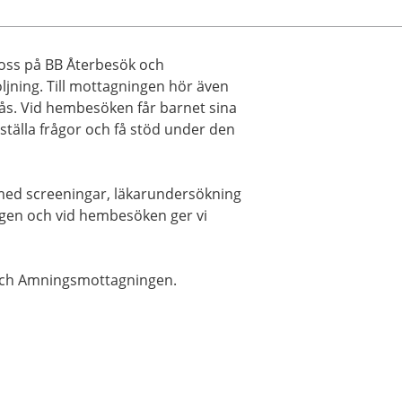
l oss på BB Återbesök och
jning. Till mottagningen hör även
. Vid hembesöken får barnet sina
 ställa frågor och få stöd under den
med screeningar, läkarundersökning
gen och vid hembesöken ger vi
och Amningsmottagningen.