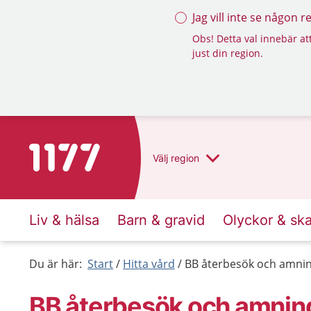
Jag vill inte se någon 
Obs! Detta val innebär att
just din region.
Till startsidan för 1177
Välj
region
Liv & hälsa
Barn & gravid
Olyckor & sk
Du är här:
Start
Hitta vård
BB återbesök och amnin
BB återbesök och amnin