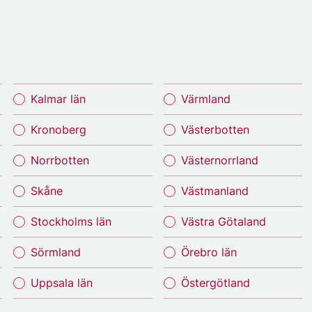
Kalmar län
Värmland
Kronoberg
Västerbotten
Norrbotten
Västernorrland
Skåne
Västmanland
Stockholms län
Västra Götaland
Sörmland
Örebro län
Uppsala län
Östergötland