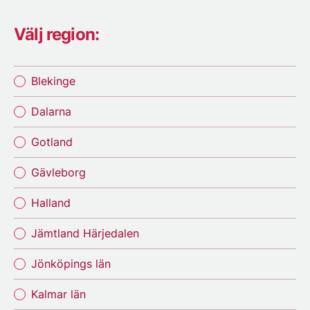
Välj region:
Blekinge
Dalarna
Gotland
Gävleborg
Halland
Jämtland Härjedalen
Jönköpings län
Kalmar län