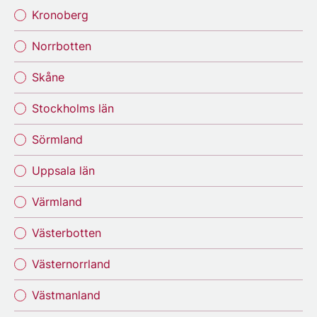
Kronoberg
Norrbotten
Skåne
Stockholms län
Sörmland
Uppsala län
Värmland
Västerbotten
Västernorrland
Västmanland