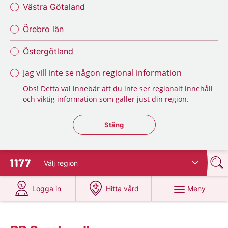
Västra Götaland
Örebro län
Östergötland
Jag vill inte se någon regional information
Obs! Detta val innebär att du inte ser regionalt innehåll
och viktig information som gäller just din region.
Stäng regionsväljaren
Stäng
Välj
region
Till startsidan för 1177
på 1177.se
på 1177.se
Meny
Logga in
Hitta vård