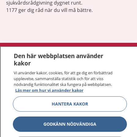
sjukvårdsrådgivning dygnet runt.
1177 ger dig råd när du vill må bättre.
Visa inn
1177 på flera språk
Den här webbplatsen använder
kakor
Visa inn
Om 1177
Vi använder kakor, cookies, för att ge dig en förbättrad
upplevelse, sammanställa statistik och för att viss
Visa inn
Kontakt
nödvändig funktionalitet ska fungera på webbplatsen.
Läs mer om hur vi använder kakor
HANTERA KAKOR
Behandling av personuppgifter
Hantering av kakor
GODKÄNN NÖDVÄNDIGA