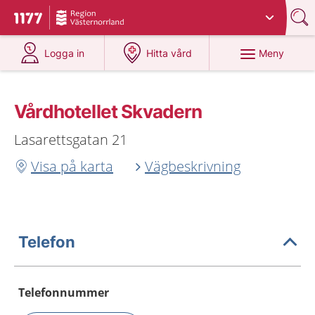
Du har valt region
Västernorrland
.
Till startsidan för 1177
på 1177.se
på 1177.se
Meny
Logga in
Hitta vård
Vårdhotellet Skvadern
Lasarettsgatan 21
Visa på karta
Vägbeskrivning
Telefon
Telefonnummer