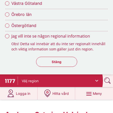
Västra Götaland
Örebro län
Östergötland
Jag vill inte se någon regional information
Obs! Detta val innebär att du inte ser regionalt innehåll
och viktig information som gäller just din region.
Stäng regionsväljaren
Stäng
Välj
region
Till startsidan för 1177
på 1177.se
på 1177.se
Meny
Logga in
Hitta vård