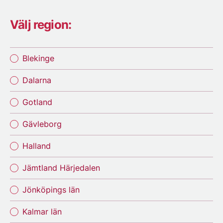
Välj region:
Blekinge
Dalarna
Gotland
Gävleborg
Halland
Jämtland Härjedalen
Jönköpings län
Kalmar län