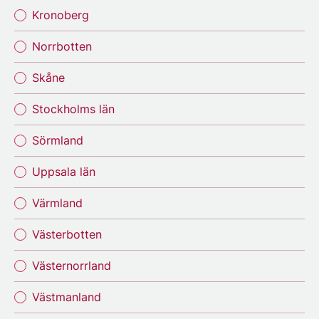
Kronoberg
Norrbotten
Skåne
Stockholms län
Sörmland
Uppsala län
Värmland
Västerbotten
Västernorrland
Västmanland