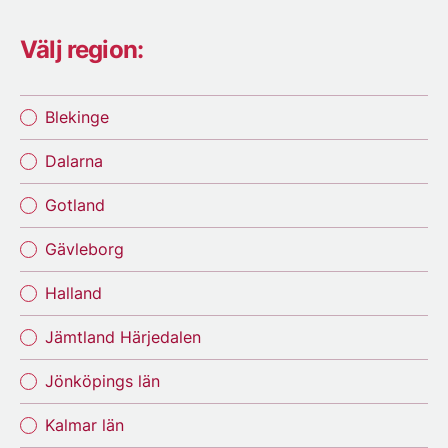
Välj region:
Blekinge
Dalarna
Gotland
Gävleborg
Halland
Jämtland Härjedalen
Jönköpings län
Kalmar län