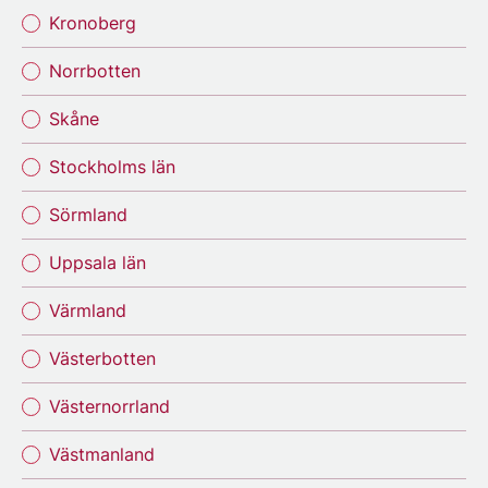
Kronoberg
Norrbotten
Skåne
Stockholms län
Sörmland
Uppsala län
Värmland
Västerbotten
Västernorrland
Västmanland