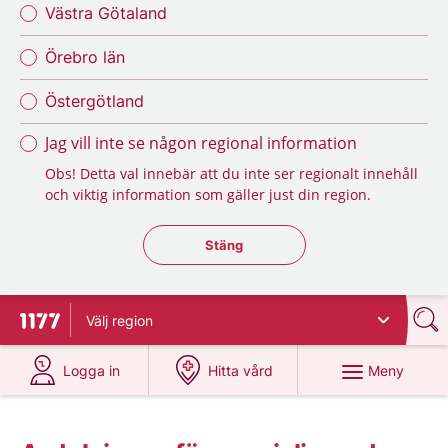
Västra Götaland
Örebro län
Östergötland
Jag vill inte se någon regional information
Obs! Detta val innebär att du inte ser regionalt innehåll
och viktig information som gäller just din region.
Stäng regionsväljaren
Stäng
Välj
region
Till startsidan för 1177
på 1177.se
på 1177.se
Meny
Logga in
Hitta vård