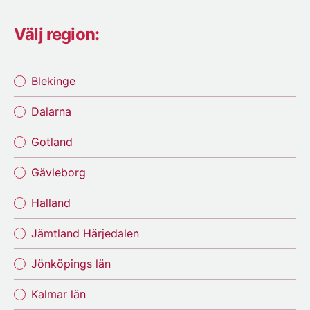
Välj region:
Blekinge
Dalarna
Gotland
Gävleborg
Halland
Jämtland Härjedalen
Jönköpings län
Kalmar län