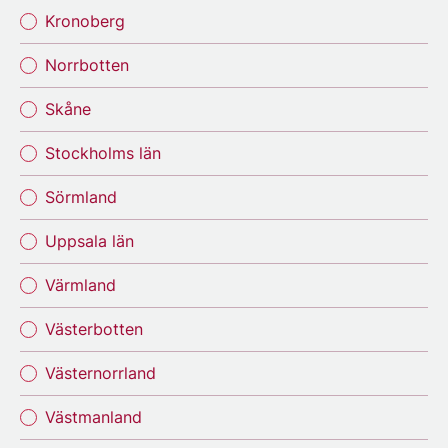
Kronoberg
Norrbotten
Skåne
Stockholms län
Sörmland
Uppsala län
Värmland
Västerbotten
Västernorrland
Västmanland