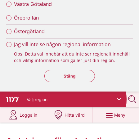
Västra Götaland
Örebro län
Östergötland
Jag vill inte se någon regional information
Obs! Detta val innebär att du inte ser regionalt innehåll
och viktig information som gäller just din region.
Stäng regionsväljaren
Stäng
Välj
region
Till startsidan för 1177
på 1177.se
på 1177.se
Meny
Logga in
Hitta vård