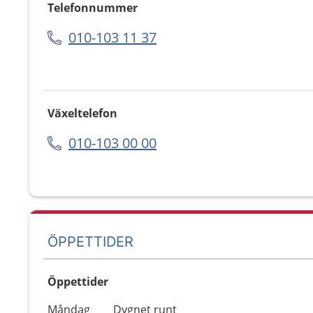
Telefonnummer
010-103 11 37
Växeltelefon
010-103 00 00
ÖPPETTIDER
Öppettider
Öppettider
Kommentarer
Måndag
Dygnet runt
Dag