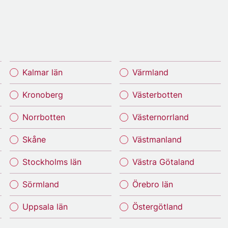
Kalmar län
Värmland
Kronoberg
Västerbotten
Norrbotten
Västernorrland
Skåne
Västmanland
Stockholms län
Västra Götaland
Sörmland
Örebro län
Uppsala län
Östergötland