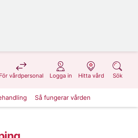
på 1177.se
på 1177.se
på 1177.se
på 1177.se
För vårdpersonal
Logga in
Hitta vård
Sök
ehandling
Så fungerar vården
öping