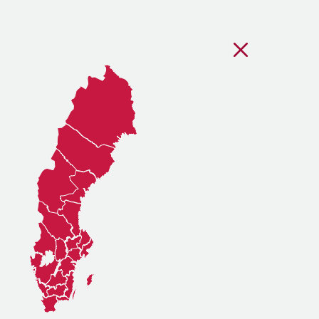
Stäng regionsvälj