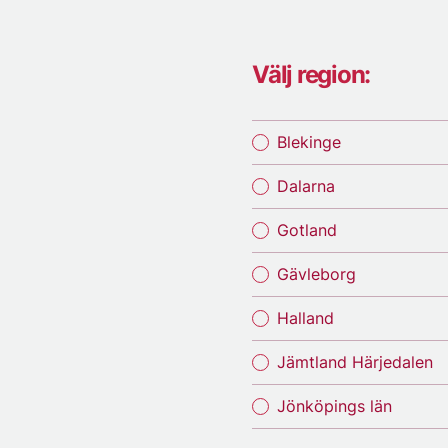
Välj region:
Blekinge
Dalarna
Gotland
Gävleborg
Halland
Jämtland Härjedalen
Jönköpings län