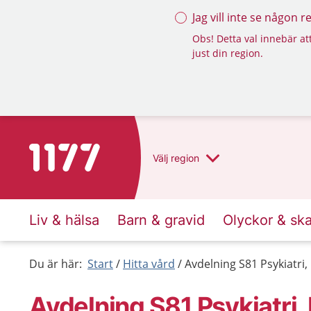
Jag vill inte se någon 
Obs! Detta val innebär att
just din region.
Till startsidan för 1177
Välj
region
Liv & hälsa
Barn & gravid
Olyckor & sk
Du är här:
Start
Hitta vård
Avdelning S81 Psykiatri, 
Avdelning S81 Psykiatri, 