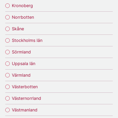
Kronoberg
Norrbotten
Skåne
Stockholms län
Sörmland
Uppsala län
Värmland
Västerbotten
Västernorrland
Västmanland