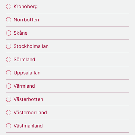
Kronoberg
Norrbotten
Skåne
Stockholms län
Sörmland
Uppsala län
Värmland
Västerbotten
Västernorrland
Västmanland