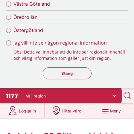
Västra Götaland
Örebro län
Östergötland
Jag vill inte se någon regional information
Obs! Detta val innebär att du inte ser regionalt innehåll
och viktig information som gäller just din region.
Stäng regionsväljaren
Stäng
Välj
region
Till startsidan för 1177
på 1177.se
på 1177.se
Meny
Logga in
Hitta vård