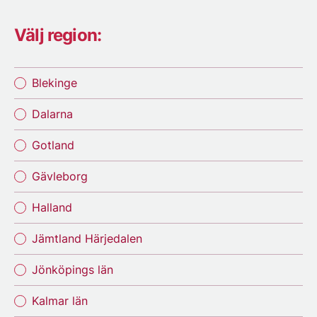
Välj region:
Blekinge
Dalarna
Gotland
Gävleborg
Halland
Jämtland Härjedalen
Jönköpings län
Kalmar län