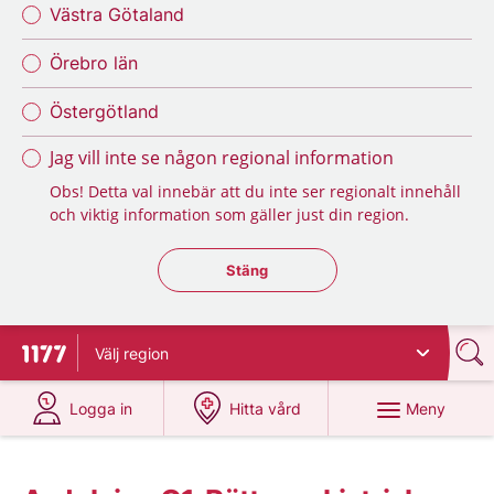
Västra Götaland
Örebro län
Östergötland
Jag vill inte se någon regional information
Obs! Detta val innebär att du inte ser regionalt innehåll
och viktig information som gäller just din region.
Stäng regionsväljaren
Stäng
Välj
region
Till startsidan för 1177
på 1177.se
på 1177.se
Meny
Logga in
Hitta vård