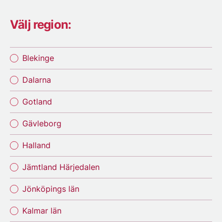
Välj region:
Blekinge
Dalarna
Gotland
Gävleborg
Halland
Jämtland Härjedalen
Jönköpings län
Kalmar län