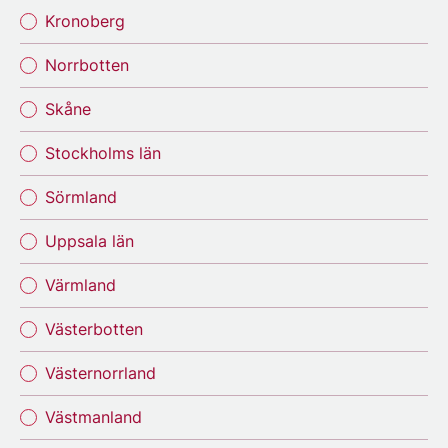
Kronoberg
Norrbotten
Skåne
Stockholms län
Sörmland
Uppsala län
Värmland
Västerbotten
Västernorrland
Västmanland