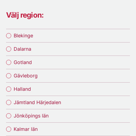
Välj region:
Blekinge
Dalarna
Gotland
Gävleborg
Halland
Jämtland Härjedalen
Jönköpings län
Kalmar län