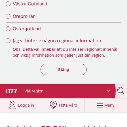
Västra Götaland
Örebro län
Östergötland
Jag vill inte se någon regional information
Obs! Detta val innebär att du inte ser regionalt innehåll
och viktig information som gäller just din region.
Stäng regionsväljaren
Stäng
Välj
region
Till startsidan för 1177
på 1177.se
på 1177.se
Meny
Logga in
Hitta vård