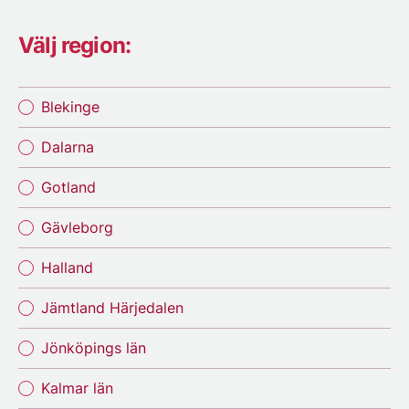
Välj region:
Blekinge
Dalarna
Gotland
Gävleborg
Halland
Jämtland Härjedalen
Jönköpings län
Kalmar län