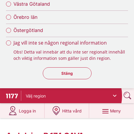
Västra Götaland
Örebro län
Östergötland
Jag vill inte se någon regional information
Obs! Detta val innebär att du inte ser regionalt innehåll
och viktig information som gäller just din region.
Stäng regionsväljaren
Stäng
Välj
region
Till startsidan för 1177
på 1177.se
på 1177.se
Meny
Logga in
Hitta vård