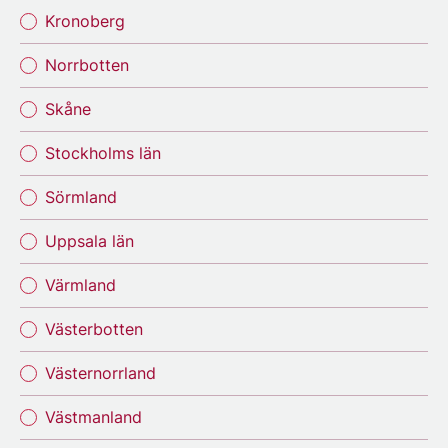
Kronoberg
Norrbotten
Skåne
Stockholms län
Sörmland
Uppsala län
Värmland
Västerbotten
Västernorrland
Västmanland