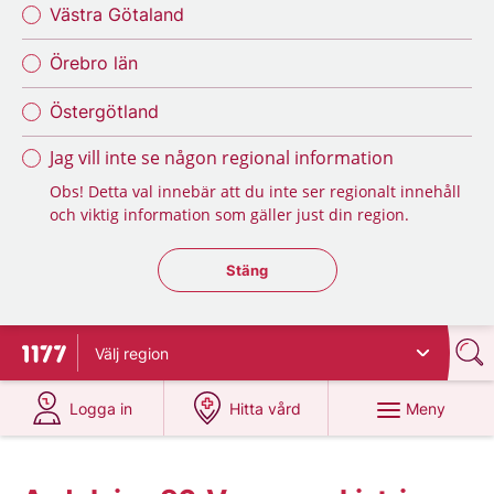
Västra Götaland
Örebro län
Östergötland
Jag vill inte se någon regional information
Obs! Detta val innebär att du inte ser regionalt innehåll
och viktig information som gäller just din region.
Stäng regionsväljaren
Stäng
Välj
region
Till startsidan för 1177
på 1177.se
på 1177.se
Meny
Logga in
Hitta vård