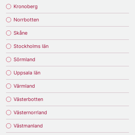
Kronoberg
Norrbotten
Skåne
Stockholms län
Sörmland
Uppsala län
Värmland
Västerbotten
Västernorrland
Västmanland