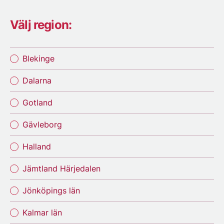
Välj region:
Blekinge
Dalarna
Gotland
Gävleborg
Halland
Jämtland Härjedalen
Jönköpings län
Kalmar län