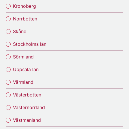
Kronoberg
Norrbotten
Skåne
Stockholms län
Sörmland
Uppsala län
Värmland
Västerbotten
Västernorrland
Västmanland