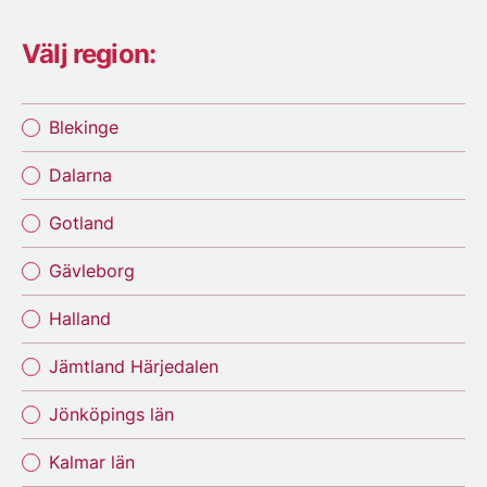
Välj region:
Blekinge
Dalarna
Gotland
Gävleborg
Halland
Jämtland Härjedalen
Jönköpings län
Kalmar län