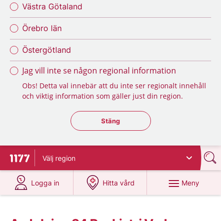
Västra Götaland
Örebro län
Östergötland
Jag vill inte se någon regional information
Obs! Detta val innebär att du inte ser regionalt innehåll
och viktig information som gäller just din region.
Stäng regionsväljaren
Stäng
Välj
region
Till startsidan för 1177
på 1177.se
på 1177.se
Meny
Logga in
Hitta vård