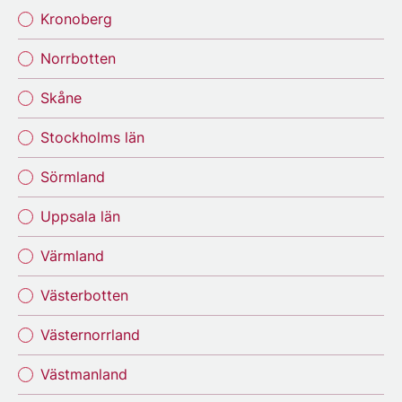
Kronoberg
Norrbotten
Skåne
Stockholms län
Sörmland
Uppsala län
Värmland
Västerbotten
Västernorrland
Västmanland