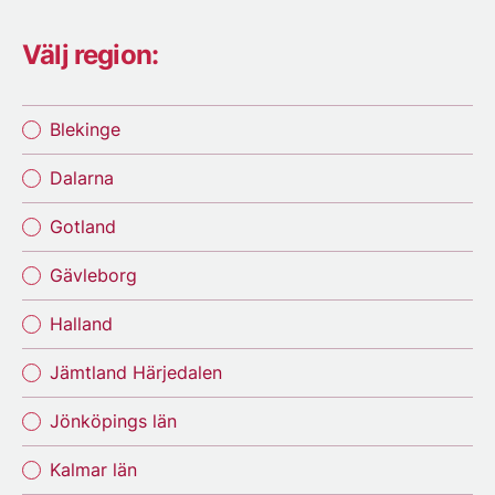
Välj region:
Blekinge
Dalarna
Gotland
Gävleborg
Halland
Jämtland Härjedalen
Jönköpings län
Kalmar län