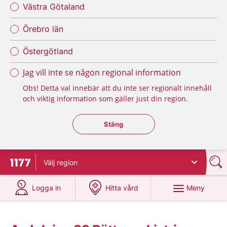
Västra Götaland
Örebro län
Östergötland
Jag vill inte se någon regional information
Obs! Detta val innebär att du inte ser regionalt innehåll
och viktig information som gäller just din region.
Stäng regionsväljaren
Stäng
Välj
region
Till startsidan för 1177
på 1177.se
på 1177.se
Meny
Logga in
Hitta vård