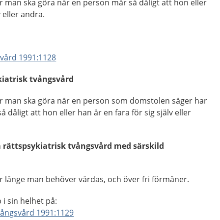
man ska göra när en person mår så dåligt att hon eller
v eller andra.
svård 1991:1128
iatrisk tvångsvård
 man ska göra när en person som domstolen säger har
 dåligt att hon eller han är en fara för sig själv eller
rättspsykiatrisk tvångsvård med särskild
länge man behöver vårdas, och över fri förmåner.
i sin helhet på:
tvångsvård 1991:1129