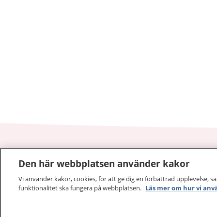
1177
–
tryggt om din hälsa och vård
Den här webbplatsen använder kakor
Vi använder kakor, cookies, för att ge dig en förbättrad upplevelse, s
På 1177.se får du råd om hälsa och information om 
funktionalitet ska fungera på webbplatsen.
Läs mer om hur vi anv
vilka mottagningar du kan kontakta. Logga in för att lä
och göra dina vårdärenden. Ring telefonnummer 1177