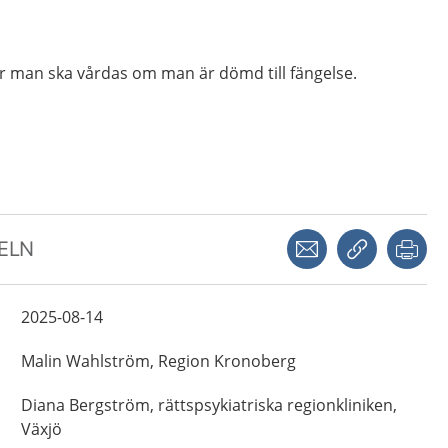
 man ska vårdas om man är dömd till fängelse.
Dela via mejl
Kopiera län
Skr
KELN
2025-08-14
Malin
Wahlström,
Region Kronoberg
Diana
Bergström,
rättspsykiatriska regionkliniken,
Växjö