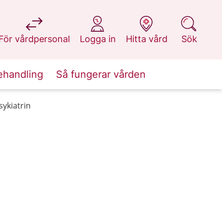
på 1177.se
på 1177.se
på 1177.se
på 1177.se
För vårdpersonal
Logga in
Hitta vård
Sök
ehandling
Så fungerar vården
sykiatrin