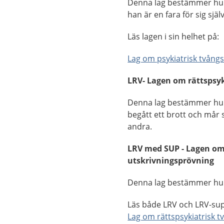
Denna lag bestämmer hur 
han är en fara för sig själ
Läs lagen i sin helhet på:
Lag om psykiatrisk tvång
LRV- Lagen om rättspsyk
Denna lag bestämmer hur
begått ett brott och mår så
andra.
LRV med SUP - Lagen om 
utskrivningsprövning
Denna lag bestämmer hur 
Läs både LRV och LRV-sup 
Lag om rättspsykiatrisk 