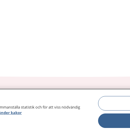
ammanställa statistik och för att viss nödvändig
sjukdomar och
Other languages
änder kakor
sa din journal
Lättläst svenska
 för