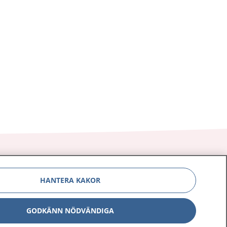
HANTERA KAKOR
Om 1177
Kontakt
GODKÄNN NÖDVÄNDIGA
E-tjänster
Press