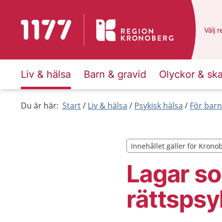
Till startsidan för 1177
Du ha
Välj
e
r
Liv & hälsa
Barn & gravid
Olyckor & sk
Du är här:
Start
Liv & hälsa
Psykisk hälsa
För barn
Innehållet gäller för Krono
Innehållet gäller för Krono
Lagar so
rättspsy