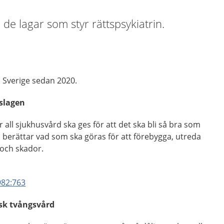
de lagar som styr rättspsykiatrin.
i Sverige sedan 2020.
dslagen
ll sjukhusvård ska ges för att det ska bli så bra som
n berättar vad som ska göras för att förebygga, utreda
och skador.
982:763
isk tvångsvård