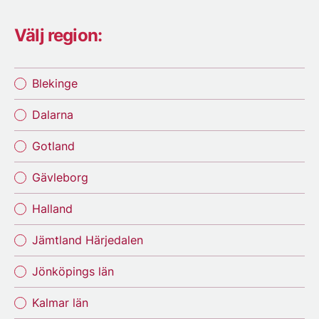
Välj region:
Blekinge
Dalarna
Gotland
Gävleborg
Halland
Jämtland Härjedalen
Jönköpings län
Kalmar län