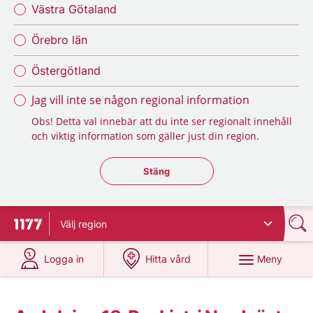
Västra Götaland
Örebro län
Östergötland
Jag vill inte se någon regional information
Obs! Detta val innebär att du inte ser regionalt innehåll
och viktig information som gäller just din region.
Stäng regionsväljaren
Stäng
Välj
region
Till startsidan för 1177
på 1177.se
på 1177.se
Meny
Logga in
Hitta vård