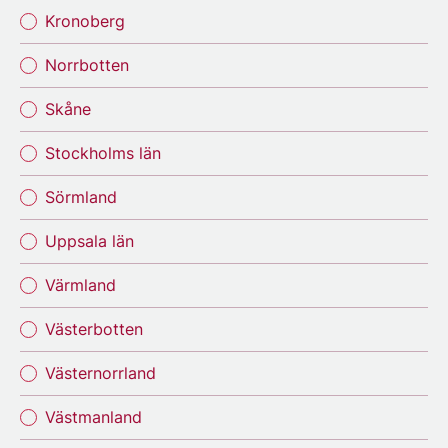
Kronoberg
Norrbotten
Skåne
Stockholms län
Sörmland
Uppsala län
Värmland
Västerbotten
Västernorrland
Västmanland