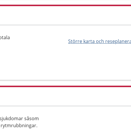
otala
Större karta och reseplaner
rtsjukdomar såsom
h rytmrubbningar.