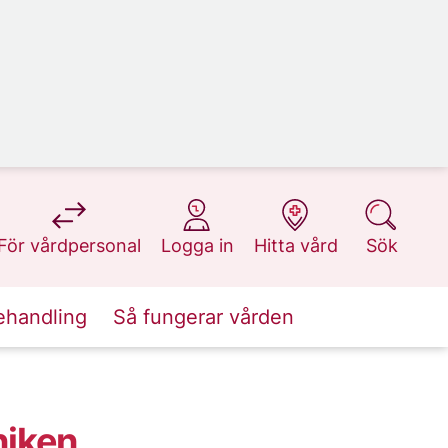
på 1177.se
på 1177.se
på 1177.se
på 1177.se
För vårdpersonal
Logga in
Hitta vård
Sök
ehandling
Så fungerar vården
niken