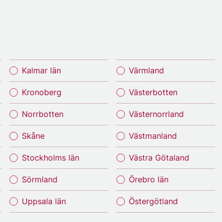
Kalmar län
Värmland
Kronoberg
Västerbotten
Norrbotten
Västernorrland
Skåne
Västmanland
Stockholms län
Västra Götaland
Sörmland
Örebro län
Uppsala län
Östergötland