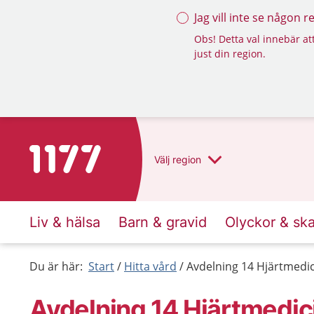
Jag vill inte se någon 
Obs! Detta val innebär att
just din region.
Till startsidan för 1177
Välj
region
Liv & hälsa
Barn & gravid
Olyckor & sk
Du är här:
Start
Hitta vård
Avdelning 14 Hjärtmedici
Avdelning 14 Hjärtmedici