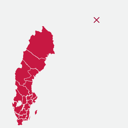
Stäng regionsvälj