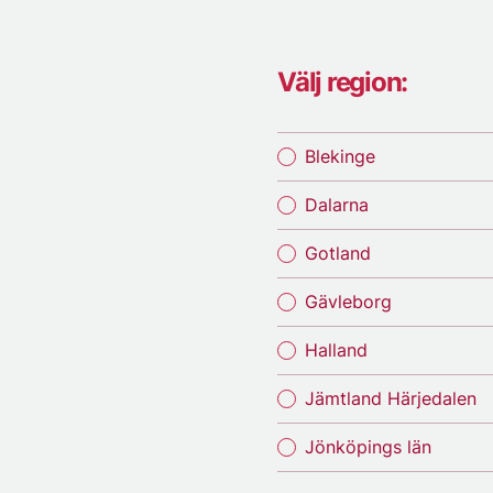
Välj region:
Blekinge
Dalarna
Gotland
Gävleborg
Halland
Jämtland Härjedalen
Jönköpings län