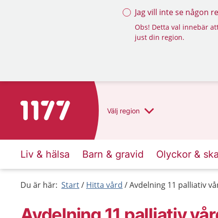
Jag vill inte se någon 
Obs! Detta val innebär att
just din region.
Till startsidan för 1177
Välj
region
Liv & hälsa
Barn & gravid
Olyckor & sk
Du är här:
Start
Hitta vård
Avdelning 11 palliativ v
Avdelning 11 palliativ vå