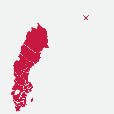
Stäng regionsvälj