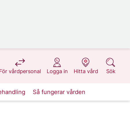
på 1177.se
på 1177.se
på 1177.se
på 1177.se
För vårdpersonal
Logga in
Hitta vård
Sök
ehandling
Så fungerar vården