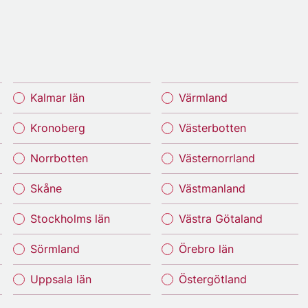
Kalmar län
Värmland
Kronoberg
Västerbotten
Norrbotten
Västernorrland
Skåne
Västmanland
Stockholms län
Västra Götaland
Sörmland
Örebro län
Uppsala län
Östergötland