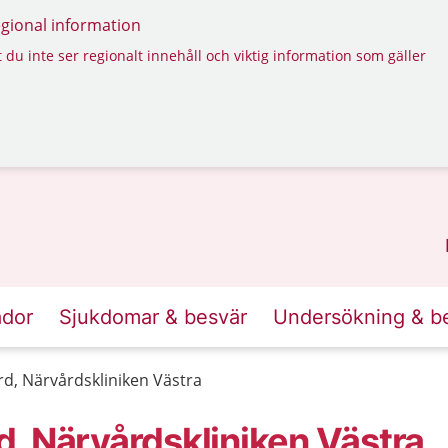
regional information
 du inte ser regionalt innehåll och viktig information som gäller
ador
Sjukdomar & besvär
Undersökning & b
ård, Närvårdskliniken Västra
rd, Närvårdskliniken Västra