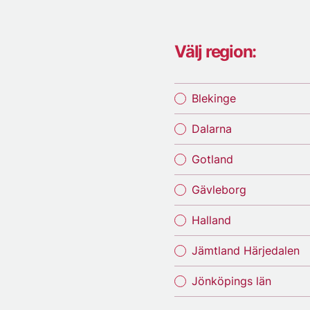
Välj region:
Blekinge
Dalarna
Gotland
Gävleborg
Halland
Jämtland Härjedalen
Jönköpings län