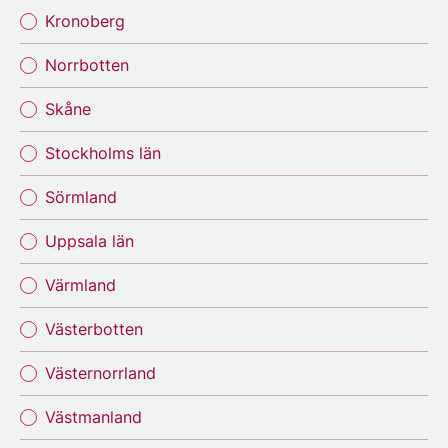
Kronoberg
Norrbotten
Skåne
Stockholms län
Sörmland
Uppsala län
Värmland
Västerbotten
Västernorrland
Västmanland