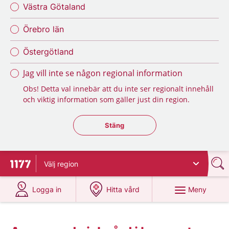
Västra Götaland
Örebro län
Östergötland
Jag vill inte se någon regional information
Obs! Detta val innebär att du inte ser regionalt innehåll
och viktig information som gäller just din region.
Stäng regionsväljaren
Stäng
Välj
region
Till startsidan för 1177
på 1177.se
på 1177.se
Meny
Logga in
Hitta vård