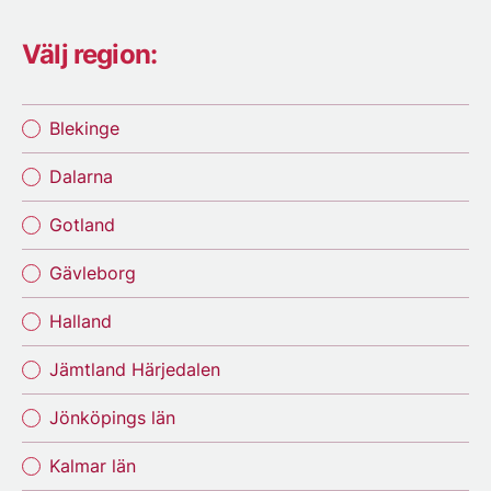
Välj region:
Blekinge
Dalarna
Gotland
Gävleborg
Halland
Jämtland Härjedalen
Jönköpings län
Kalmar län