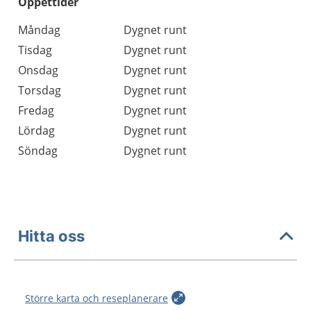
Öppettider
Öppettider
Kommentarer
Måndag
Dygnet runt
Dag
Tisdag
Dygnet runt
Onsdag
Dygnet runt
Torsdag
Dygnet runt
Fredag
Dygnet runt
Lördag
Dygnet runt
Söndag
Dygnet runt
Hitta oss
Större karta och reseplanerare