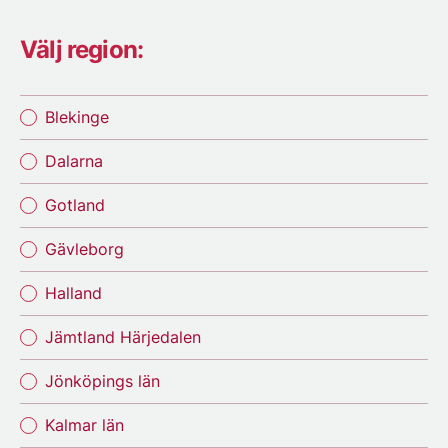
Välj region:
Blekinge
Dalarna
Gotland
Gävleborg
Halland
Jämtland Härjedalen
Jönköpings län
Kalmar län