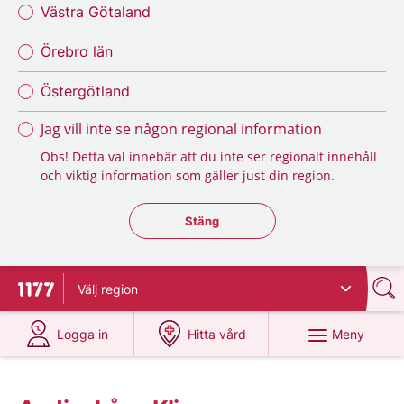
Västra Götaland
Örebro län
Östergötland
Jag vill inte se någon regional information
Obs! Detta val innebär att du inte ser regionalt innehåll
och viktig information som gäller just din region.
Stäng regionsväljaren
Stäng
Välj
region
Till startsidan för 1177
på 1177.se
på 1177.se
Meny
Logga in
Hitta vård