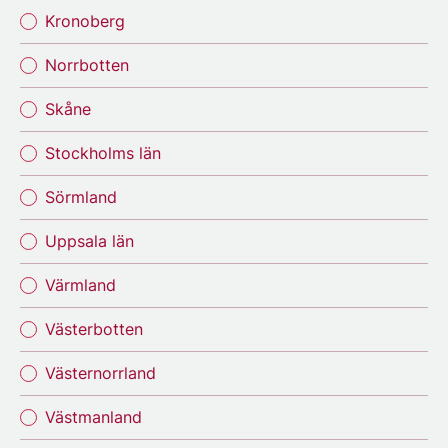
Kronoberg
Norrbotten
Skåne
Stockholms län
Sörmland
Uppsala län
Värmland
Västerbotten
Västernorrland
Västmanland