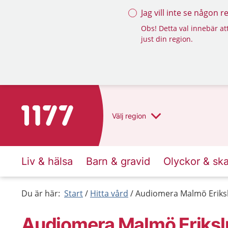
Jag vill inte se någon 
Obs! Detta val innebär att
just din region.
Till startsidan för 1177
Välj
region
Liv & hälsa
Barn & gravid
Olyckor & sk
Du är här:
Start
Hitta vård
Audiomera Malmö Eriks
Audiomera Malmö Eriksl