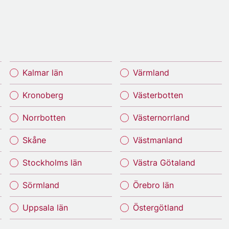
Kalmar län
Värmland
Kronoberg
Västerbotten
Norrbotten
Västernorrland
Skåne
Västmanland
Stockholms län
Västra Götaland
Sörmland
Örebro län
Uppsala län
Östergötland