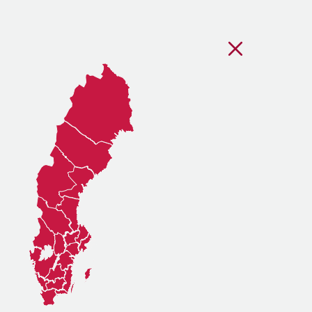
Stäng regionsvälj