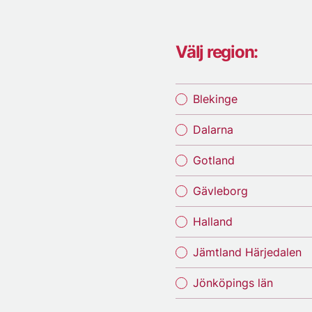
Välj region:
Blekinge
Dalarna
Gotland
Gävleborg
Halland
Jämtland Härjedalen
Jönköpings län