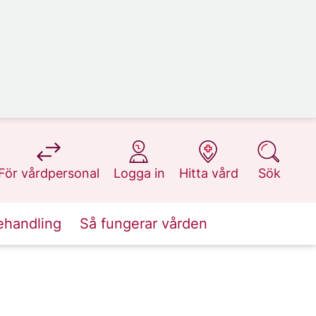
på 1177.se
på 1177.se
på 1177.se
på 1177.se
För vårdpersonal
Logga in
Hitta vård
Sök
ehandling
Så fungerar vården