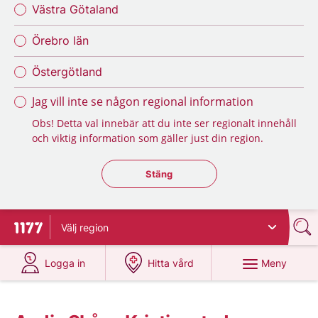
Västra Götaland
Örebro län
Östergötland
Jag vill inte se någon regional information
Obs! Detta val innebär att du inte ser regionalt innehåll
och viktig information som gäller just din region.
Stäng regionsväljaren
Stäng
Välj
region
Till startsidan för 1177
på 1177.se
på 1177.se
Meny
Logga in
Hitta vård