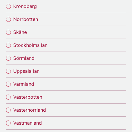
Kronoberg
Norrbotten
Skåne
Stockholms län
Sörmland
Uppsala län
Värmland
Västerbotten
Västernorrland
Västmanland