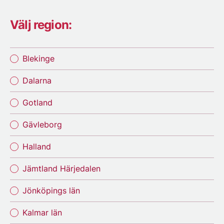
Välj region:
Blekinge
Dalarna
Gotland
Gävleborg
Halland
Jämtland Härjedalen
Jönköpings län
Kalmar län